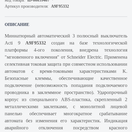
Код товара:
iD-00059407
Артикул производителя:
A9F95332
ОПИСАНИЕ
Миниатюрный автоматический 3 полюсный выключатель
Acti 9
A9F95332
создан на базе технологической
платформы 4-ого поколения, внедрена технология
"мгновенного включения" от Schneider Electric. Применена
селективная токовая защита при совместном использовании
автоматов с время-токовыми характеристиками K.
Безопасные клеммы, обеспечивающие качественное
подключение (невозможность попадания подключаемого
проводника в заклеммное пространство). Ударопрочный
корпус из специального ABS-пластика, скрепленный 2
металлическими заклепками, с монолитной лицевой
панелью обеспечивает многократное срабатывание
автомата без изменения его характеристик. Индикация
аварийного отключения посредством красного