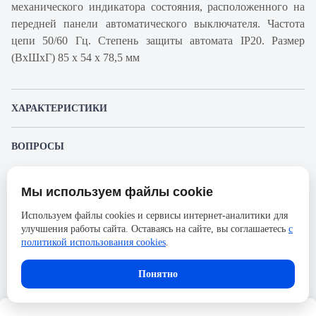
механического индикатора состояния, расположенного на
передней панели автоматического выключателя. Частота
цепи 50/60 Гц. Степень защиты автомата IP20. Размер
(ВхШхГ) 85 х 54 х 78,5 мм
ХАРАКТЕРИСТИКИ
Артикул производителя
A9F95332
ВОПРОСЫ
Продукт
Автоматический
К этому товару еще никто не задал вопрос. Будьте первым!
выключатель
Мы используем файлы cookie
Представленные изображения и характеристики могут отличаться от реального
Производитель
Schneider Electric
Задать вопрос о товаре
внешнего вида товара. Комплектация также может быть изменена производителем
Используем файлы cookies и сервисы интернет-аналитики для
без предварительного уведомления. Компания АйДистрибьют не несёт
Серия
Acti 9
улучшения работы сайта. Оставаясь на сайте, вы соглашаетесь
с
ответственности в случае не соответствия текущей модели товаров фотографиям,
Пожалуйста,
авторизуйтесь
, чтобы иметь
размещённым в карточке товара.
политикой использования cookies
.
Номинальный ток
32А
возможность оставлять вопросы.
Напряжение, В
133
Понятно
Количество полюсов
3
Сечение проводника жесткого,
25