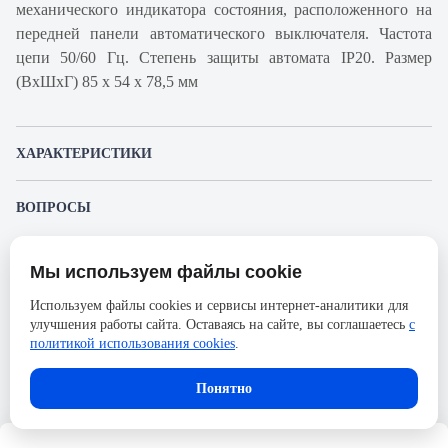
механического индикатора состояния, расположенного на
передней панели автоматического выключателя. Частота
цепи 50/60 Гц. Степень защиты автомата IP20. Размер
(ВхШхГ) 85 х 54 х 78,5 мм
ХАРАКТЕРИСТИКИ
Артикул производителя
A9F95340
ВОПРОСЫ
Продукт
Автоматический
К этому товару еще никто не задал вопрос. Будьте первым!
выключатель
Мы используем файлы cookie
Представленные изображения и характеристики могут отличаться от реального
Производитель
Schneider Electric
Задать вопрос о товаре
внешнего вида товара. Комплектация также может быть изменена производителем
Используем файлы cookies и сервисы интернет-аналитики для
без предварительного уведомления. Компания АйДистрибьют не несёт
Серия
Acti 9
улучшения работы сайта. Оставаясь на сайте, вы соглашаетесь
с
ответственности в случае не соответствия текущей модели товаров фотографиям,
Пожалуйста,
авторизуйтесь
, чтобы иметь
размещённым в карточке товара.
политикой использования cookies
.
Номинальный ток
40А
возможность оставлять вопросы.
Напряжение, В
133
Понятно
Количество полюсов
3
Сечение проводника жесткого,
25