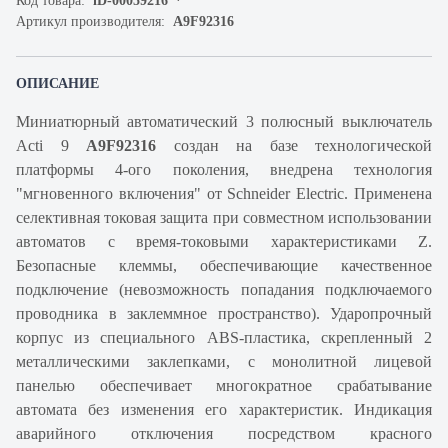
Код товара:
iD-00059216
Артикул производителя:
A9F92316
ОПИСАНИЕ
Миниатюрный автоматический 3 полюсный выключатель
Acti 9
A9F92316
создан на базе технологической
платформы 4-ого поколения, внедрена технология
"мгновенного включения" от Schneider Electric. Применена
селективная токовая защита при совместном использовании
автоматов с время-токовыми характеристиками Z.
Безопасные клеммы, обеспечивающие качественное
подключение (невозможность попадания подключаемого
проводника в заклеммное пространство). Ударопрочный
корпус из специального ABS-пластика, скрепленный 2
металлическими заклепками, с монолитной лицевой
панелью обеспечивает многократное срабатывание
автомата без изменения его характеристик. Индикация
аварийного отключения посредством красного