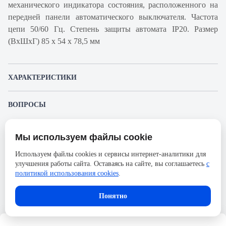
механического индикатора состояния, расположенного на
передней панели автоматического выключателя. Частота
цепи 50/60 Гц. Степень защиты автомата IP20. Размер
(ВхШхГ) 85 х 54 х 78,5 мм
ХАРАКТЕРИСТИКИ
Артикул производителя
A9F92316
ВОПРОСЫ
Продукт
Автоматический
К этому товару еще никто не задал вопрос. Будьте первым!
выключатель
Мы используем файлы cookie
Представленные изображения и характеристики могут отличаться от реального
Производитель
Schneider Electric
Задать вопрос о товаре
внешнего вида товара. Комплектация также может быть изменена производителем
Используем файлы cookies и сервисы интернет-аналитики для
без предварительного уведомления. Компания АйДистрибьют не несёт
Серия
Acti 9
улучшения работы сайта. Оставаясь на сайте, вы соглашаетесь
с
ответственности в случае не соответствия текущей модели товаров фотографиям,
Пожалуйста,
авторизуйтесь
, чтобы иметь
размещённым в карточке товара.
политикой использования cookies
.
Номинальный ток
16А
возможность оставлять вопросы.
Напряжение, В
133
Понятно
Количество полюсов
3
Сечение проводника жесткого,
25