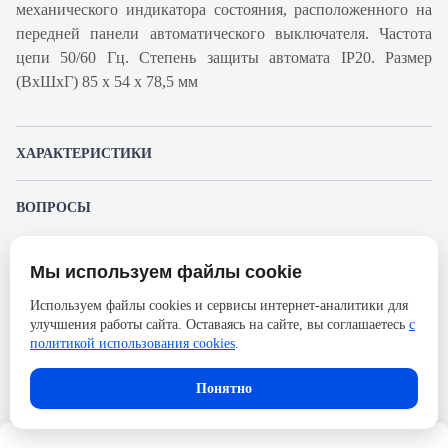
механического индикатора состояния, расположенного на
передней панели автоматического выключателя. Частота
цепи 50/60 Гц. Степень защиты автомата IP20. Размер
(ВхШхГ) 85 х 54 х 78,5 мм
ХАРАКТЕРИСТИКИ
Артикул производителя
A9F92303
ВОПРОСЫ
Продукт
Автоматический
К этому товару еще никто не задал вопрос. Будьте первым!
выключатель
Мы используем файлы cookie
Представленные изображения и характеристики могут отличаться от реального
Производитель
Schneider Electric
Задать вопрос о товаре
внешнего вида товара. Комплектация также может быть изменена производителем
Используем файлы cookies и сервисы интернет-аналитики для
без предварительного уведомления. Компания АйДистрибьют не несёт
Серия
Acti 9
улучшения работы сайта. Оставаясь на сайте, вы соглашаетесь
с
ответственности в случае не соответствия текущей модели товаров фотографиям,
Пожалуйста,
авторизуйтесь
, чтобы иметь
размещённым в карточке товара.
политикой использования cookies
.
Номинальный ток
3А
возможность оставлять вопросы.
Напряжение, В
133
Понятно
Количество полюсов
3
Сечение проводника жесткого,
25