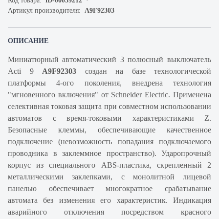
Код товара:
iD-00059212
Артикул производителя:
A9F92303
ОПИСАНИЕ
Миниатюрный автоматический 3 полюсный выключатель
Acti 9
A9F92303
создан на базе технологической
платформы 4-ого поколения, внедрена технология
"мгновенного включения" от Schneider Electric. Применена
селективная токовая защита при совместном использовании
автоматов с время-токовыми характеристиками Z.
Безопасные клеммы, обеспечивающие качественное
подключение (невозможность попадания подключаемого
проводника в заклеммное пространство). Ударопрочный
корпус из специального ABS-пластика, скрепленный 2
металлическими заклепками, с монолитной лицевой
панелью обеспечивает многократное срабатывание
автомата без изменения его характеристик. Индикация
аварийного отключения посредством красного