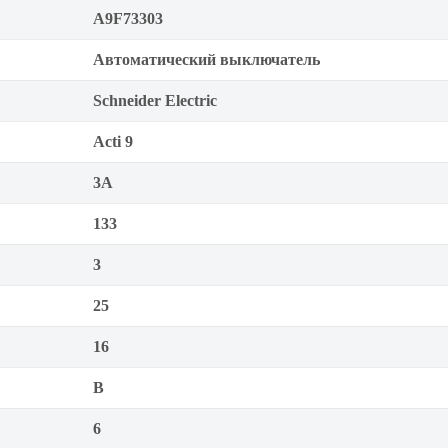
A9F73303
Автоматический выключатель
Schneider Electric
Acti 9
3А
133
3
25
16
B
6