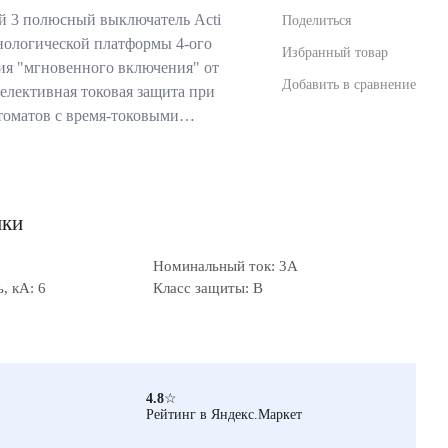
 3 полюсный выключатель Acti
Поделиться
хнологической платформы 4-ого
Избранный товар
ия "мгновенного включения" от
Добавить в сравнение
 селективная токовая защита при
томатов с время-токовыми…
ики
Номинальный ток: 3А
, кА: 6
Класс защиты: B
4.8
☆
Рейтинг в Яндекс.Маркет