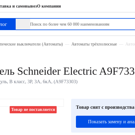
тавка и самовывоз
О компании
лог
тические выключатели (Автоматы)
Автоматы трёхполюсные
Автом
ль Schneider Electric A9F73
уль, B класс, 3P, 3А, 6кА, (A9F73303)
Товар снят с производства
Товар не поставляется
Показать замену и ана