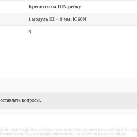
Крепится на DIN-рейку
1 модуль Ш = 9 мм, iC60N
6
 оставлять вопросы.
ешнего вида товара. Комплектация также может быть изменена производителем без пре
тветствия текущей модели товаров фотографиям, размещённым в карточке товара.