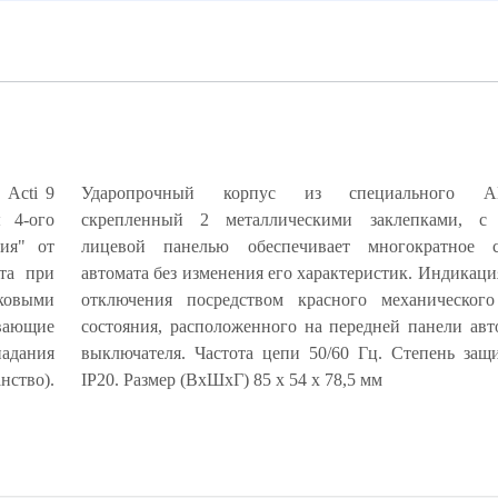
ь Acti 9
Ударопрочный корпус из специального ABS
 4-ого
олитной
ния" от
ывание
ита при
рийного
ковыми
катора
вающие
ческого
адания
втомата
ство).
IP20. Размер (ВхШхГ) 85 х 54 х 78,5 мм