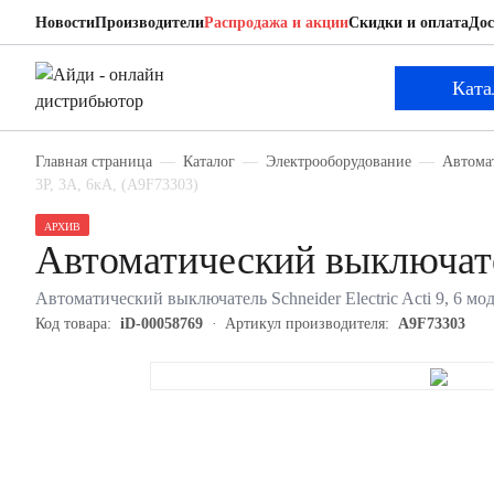
Новости
Производители
Распродажа и акции
Скидки и оплата
Дос
Schneider Electric A9F73303
Автоматический выключатель
Ката
Главная страница
Каталог
Электрооборудование
Автома
3P, 3А, 6кА, (A9F73303)
АРХИВ
Автоматический выключате
Автоматический выключатель Schneider Electric Acti 9, 6 мод
Код товара:
iD-00058769
Артикул производителя:
A9F73303