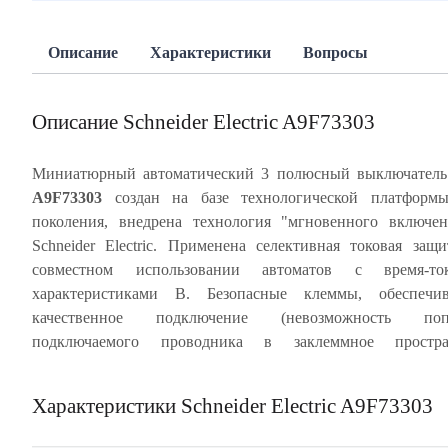
Описание
Характеристики
Вопросы
Описание Schneider Electric A9F73303
Миниатюрный автоматический 3 полюсный выключател
A9F73303
создан на базе технологической платформы
скрепленный 2 металлическими заклепками, с мон
поколения, внедрена технология "мгновенного включе
лицевой панелью обеспечивает многократное срабат
Schneider Electric. Применена селективная токовая защ
автомата без изменения его характеристик. Индикация ава
совместном использовании автоматов с время-то
отключения посредством красного механического инди
характеристиками В. Безопасные клеммы, обеспечи
состояния, расположенного на передней панели автомати
качественное подключение (невозможность поп
выключателя. Частота цепи 50/60 Гц. Степень защиты а
подключаемого проводника в заклеммное простран
Характеристики Schneider Electric A9F73303