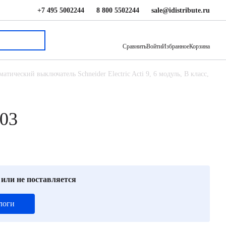
+7 495 5002244
8 800 5502244
sale@idistribute.ru
14 680 ₽
В корзину
Сравнить
Войти
Избранное
Корзина
атический выключатель Schneider Electric Acti 9, 6 модуль, B класс,
303
 или не поставляется
логи