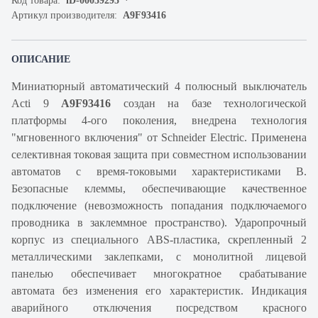
Код товара:
iD-00059295
Артикул производителя:
A9F93416
ОПИСАНИЕ
Миниатюрный автоматический 4 полюсный выключатель
Acti 9
A9F93416
создан на базе технологической
платформы 4-ого поколения, внедрена технология
"мгновенного включения" от Schneider Electric. Применена
селективная токовая защита при совместном использовании
автоматов с время-токовыми характеристиками B.
Безопасные клеммы, обеспечивающие качественное
подключение (невозможность попадания подключаемого
проводника в заклеммное пространство). Ударопрочный
корпус из специального ABS-пластика, скрепленный 2
металлическими заклепками, с монолитной лицевой
панелью обеспечивает многократное срабатывание
автомата без изменения его характеристик. Индикация
аварийного отключения посредством красного