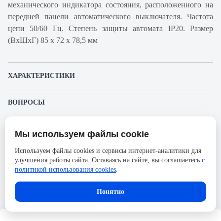
механического индикатора состояния, расположенного на
передней панели автоматического выключателя. Частота
цепи 50/60 Гц. Степень защиты автомата IP20. Размер
(ВхШхГ) 85 х 72 х 78,5 мм
ХАРАКТЕРИСТИКИ
Артикул производителя
A9F93416
ВОПРОСЫ
Продукт
Автоматический
К этому товару еще никто не задал вопрос. Будьте первым!
выключатель
Мы используем файлы cookie
Представленные изображения и характеристики могут отличаться от реального
Производитель
Schneider Electric
Задать вопрос о товаре
внешнего вида товара. Комплектация также может быть изменена производителем
Используем файлы cookies и сервисы интернет-аналитики для
без предварительного уведомления. Компания АйДистрибьют не несёт
Серия
Acti 9
улучшения работы сайта. Оставаясь на сайте, вы соглашаетесь
с
ответственности в случае не соответствия текущей модели товаров фотографиям,
Пожалуйста,
авторизуйтесь
, чтобы иметь
размещённым в карточке товара.
политикой использования cookies
.
Номинальный ток
16А
возможность оставлять вопросы.
Напряжение, В
250
Понятно
Количество полюсов
4
Сечение проводника жесткого,
25