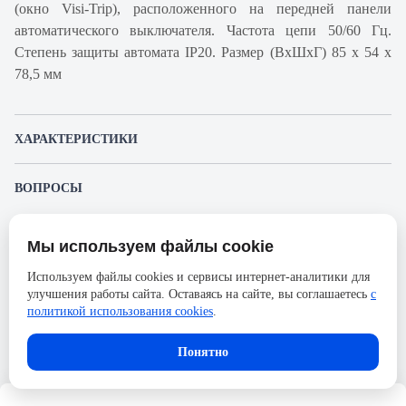
(окно Visi-Trip), расположенного на передней панели
автоматического выключателя. Частота цепи 50/60 Гц.
Степень защиты автомата IP20. Размер (ВхШхГ) 85 х 54 х
78,5 мм
ХАРАКТЕРИСТИКИ
Артикул производителя
A9K24313
ВОПРОСЫ
Продукт
Автоматический
К этому товару еще никто не задал вопрос. Будьте первым!
выключатель
Мы используем файлы cookie
Представленные изображения и характеристики могут отличаться от реального
Производитель
Schneider Electric
Задать вопрос о товаре
внешнего вида товара. Комплектация также может быть изменена производителем
Используем файлы cookies и сервисы интернет-аналитики для
без предварительного уведомления. Компания АйДистрибьют не несёт
Серия
Acti 9
улучшения работы сайта. Оставаясь на сайте, вы соглашаетесь
с
ответственности в случае не соответствия текущей модели товаров фотографиям,
Пожалуйста,
авторизуйтесь
, чтобы иметь
размещённым в карточке товара.
политикой использования cookies
.
Номинальный ток
13А
возможность оставлять вопросы.
Напряжение, В
230
Понятно
Количество полюсов
3
Сечение проводника жесткого,
25