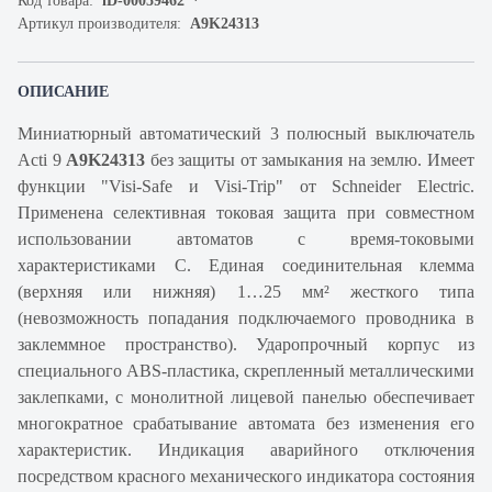
Код товара:
iD-00059462
Артикул производителя:
A9K24313
ОПИСАНИЕ
Миниатюрный автоматический 3 полюсный выключатель
Acti 9
A9K24313
без защиты от замыкания на землю. Имеет
функции "Visi-Safe и Visi-Trip" от Schneider Electric.
Применена селективная токовая защита при совместном
использовании автоматов с время-токовыми
характеристиками С. Единая соединительная клемма
(верхняя или нижняя) 1…25 мм² жесткого типа
(невозможность попадания подключаемого проводника в
заклеммное пространство). Ударопрочный корпус из
специального ABS-пластика, скрепленный металлическими
заклепками, с монолитной лицевой панелью обеспечивает
многократное срабатывание автомата без изменения его
характеристик. Индикация аварийного отключения
посредством красного механического индикатора состояния