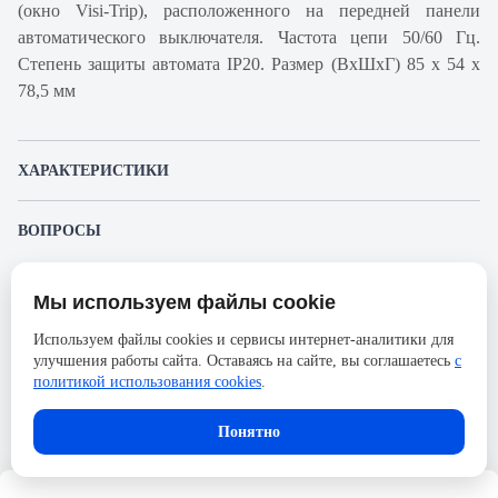
(окно Visi-Trip), расположенного на передней панели
автоматического выключателя. Частота цепи 50/60 Гц.
Степень защиты автомата IP20. Размер (ВхШхГ) 85 х 54 х
78,5 мм
ХАРАКТЕРИСТИКИ
Артикул производителя
A9K24332
ВОПРОСЫ
Продукт
Автоматический
К этому товару еще никто не задал вопрос. Будьте первым!
выключатель
Мы используем файлы cookie
Представленные изображения и характеристики могут отличаться от реального
Производитель
Schneider Electric
Задать вопрос о товаре
внешнего вида товара. Комплектация также может быть изменена производителем
Используем файлы cookies и сервисы интернет-аналитики для
без предварительного уведомления. Компания АйДистрибьют не несёт
Серия
Acti 9
улучшения работы сайта. Оставаясь на сайте, вы соглашаетесь
с
ответственности в случае не соответствия текущей модели товаров фотографиям,
Пожалуйста,
авторизуйтесь
, чтобы иметь
размещённым в карточке товара.
политикой использования cookies
.
Номинальный ток
32А
возможность оставлять вопросы.
Напряжение, В
230
Понятно
Количество полюсов
3
Сечение проводника жесткого,
25