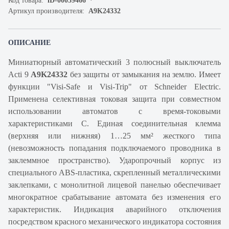
Код товара:
iD-00059466
Артикул производителя:
A9K24332
ОПИСАНИЕ
Миниатюрный автоматический 3 полюсный выключатель
Acti 9
A9K24332
без защиты от замыкания на землю. Имеет
функции "Visi-Safe и Visi-Trip" от Schneider Electric.
Применена селективная токовая защита при совместном
использовании автоматов с время-токовыми
характеристиками С. Единая соединительная клемма
(верхняя или нижняя) 1…25 мм² жесткого типа
(невозможность попадания подключаемого проводника в
заклеммное пространство). Ударопрочный корпус из
специального ABS-пластика, скрепленный металлическими
заклепками, с монолитной лицевой панелью обеспечивает
многократное срабатывание автомата без изменения его
характеристик. Индикация аварийного отключения
посредством красного механического индикатора состояния