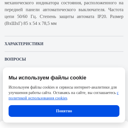
механического индикатора состояния, расположенного на
передней панели автоматического выключателя. Частота
цепи 50/60 Гц. Степень защиты автомата IP20. Размер
(ВхШхГ) 85 х 54 х 78,5 мм
ХАРАКТЕРИСТИКИ
Артикул производителя
A9F89350
ВОПРОСЫ
Продукт
Автоматический
К этому товару еще никто не задал вопрос. Будьте первым!
выключатель
Мы используем файлы cookie
Представленные изображения и характеристики могут отличаться от реального
Производитель
Schneider Electric
Задать вопрос о товаре
внешнего вида товара. Комплектация также может быть изменена производителем
Используем файлы cookies и сервисы интернет-аналитики для
без предварительного уведомления. Компания АйДистрибьют не несёт
Серия
Acti 9
улучшения работы сайта. Оставаясь на сайте, вы соглашаетесь
с
ответственности в случае не соответствия текущей модели товаров фотографиям,
Пожалуйста,
авторизуйтесь
, чтобы иметь
размещённым в карточке товара.
политикой использования cookies
.
Номинальный ток
50А
возможность оставлять вопросы.
Напряжение, В
133
Понятно
Количество полюсов
3
Сечение проводника жесткого,
25