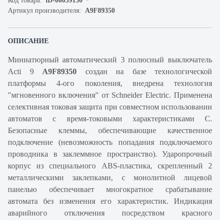
Код товара:
iD-00059150
Артикул производителя:
A9F89350
ОПИСАНИЕ
Миниатюрный автоматический 3 полюсный выключатель
Acti 9
A9F89350
создан на базе технологической
платформы 4-ого поколения, внедрена технология
"мгновенного включения" от Schneider Electric. Применена
селективная токовая защита при совместном использовании
автоматов с время-токовыми характеристиками C.
Безопасные клеммы, обеспечивающие качественное
подключение (невозможность попадания подключаемого
проводника в заклеммное пространство). Ударопрочный
корпус из специального ABS-пластика, скрепленный 2
металлическими заклепками, с монолитной лицевой
панелью обеспечивает многократное срабатывание
автомата без изменения его характеристик. Индикация
аварийного отключения посредством красного