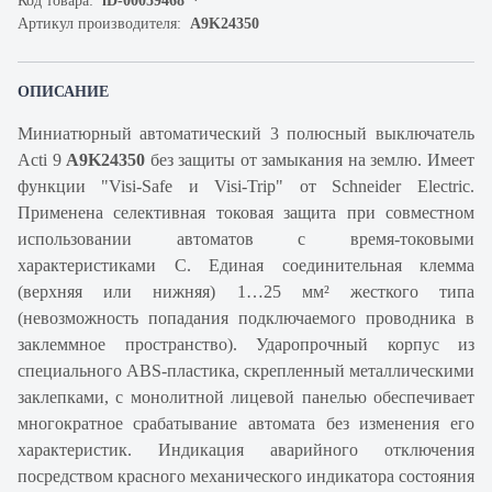
Код товара:
iD-00059468
Артикул производителя:
A9K24350
ОПИСАНИЕ
Миниатюрный автоматический 3 полюсный выключатель
Acti 9
A9K24350
без защиты от замыкания на землю. Имеет
функции "Visi-Safe и Visi-Trip" от Schneider Electric.
Применена селективная токовая защита при совместном
использовании автоматов с время-токовыми
характеристиками С. Единая соединительная клемма
(верхняя или нижняя) 1…25 мм² жесткого типа
(невозможность попадания подключаемого проводника в
заклеммное пространство). Ударопрочный корпус из
специального ABS-пластика, скрепленный металлическими
заклепками, с монолитной лицевой панелью обеспечивает
многократное срабатывание автомата без изменения его
характеристик. Индикация аварийного отключения
посредством красного механического индикатора состояния