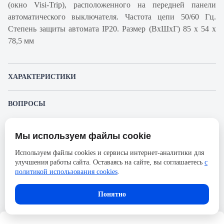
(окно Visi-Trip), расположенного на передней панели
автоматического выключателя. Частота цепи 50/60 Гц.
Степень защиты автомата IP20. Размер (ВхШхГ) 85 х 54 х
78,5 мм
ХАРАКТЕРИСТИКИ
Артикул производителя
A9K24350
ВОПРОСЫ
Продукт
Автоматический
К этому товару еще никто не задал вопрос. Будьте первым!
выключатель
Мы используем файлы cookie
Представленные изображения и характеристики могут отличаться от реального
Производитель
Schneider Electric
Задать вопрос о товаре
внешнего вида товара. Комплектация также может быть изменена производителем
Используем файлы cookies и сервисы интернет-аналитики для
без предварительного уведомления. Компания АйДистрибьют не несёт
Серия
Acti 9
улучшения работы сайта. Оставаясь на сайте, вы соглашаетесь
с
ответственности в случае не соответствия текущей модели товаров фотографиям,
Пожалуйста,
авторизуйтесь
, чтобы иметь
размещённым в карточке товара.
политикой использования cookies
.
Номинальный ток
50А
возможность оставлять вопросы.
Напряжение, В
230
Понятно
Количество полюсов
3
Сечение проводника жесткого,
25