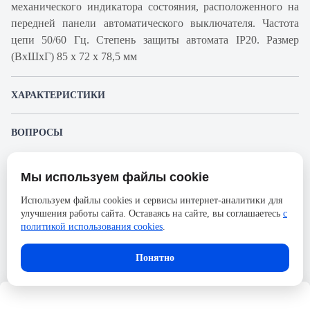
механического индикатора состояния, расположенного на
передней панели автоматического выключателя. Частота
цепи 50/60 Гц. Степень защиты автомата IP20. Размер
(ВхШхГ) 85 х 72 х 78,5 мм
ХАРАКТЕРИСТИКИ
Артикул производителя
A9F94403
ВОПРОСЫ
Продукт
Автоматический
К этому товару еще никто не задал вопрос. Будьте первым!
выключатель
Мы используем файлы cookie
Представленные изображения и характеристики могут отличаться от реального
Производитель
Schneider Electric
Задать вопрос о товаре
внешнего вида товара. Комплектация также может быть изменена производителем
Используем файлы cookies и сервисы интернет-аналитики для
без предварительного уведомления. Компания АйДистрибьют не несёт
Серия
Acti 9
улучшения работы сайта. Оставаясь на сайте, вы соглашаетесь
с
ответственности в случае не соответствия текущей модели товаров фотографиям,
Пожалуйста,
авторизуйтесь
, чтобы иметь
размещённым в карточке товара.
политикой использования cookies
.
Номинальный ток
3А
возможность оставлять вопросы.
Напряжение, В
250
Понятно
Количество полюсов
4
Сечение проводника жесткого,
25