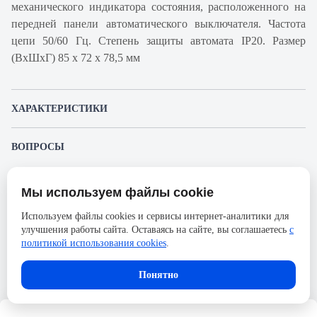
механического индикатора состояния, расположенного на
передней панели автоматического выключателя. Частота
цепи 50/60 Гц. Степень защиты автомата IP20. Размер
(ВхШхГ) 85 х 72 х 78,5 мм
ХАРАКТЕРИСТИКИ
Артикул производителя
A9F94450
ВОПРОСЫ
Продукт
Автоматический
К этому товару еще никто не задал вопрос. Будьте первым!
выключатель
Мы используем файлы cookie
Представленные изображения и характеристики могут отличаться от реального
Производитель
Schneider Electric
Задать вопрос о товаре
внешнего вида товара. Комплектация также может быть изменена производителем
Используем файлы cookies и сервисы интернет-аналитики для
без предварительного уведомления. Компания АйДистрибьют не несёт
Серия
Acti 9
улучшения работы сайта. Оставаясь на сайте, вы соглашаетесь
с
ответственности в случае не соответствия текущей модели товаров фотографиям,
Пожалуйста,
авторизуйтесь
, чтобы иметь
размещённым в карточке товара.
политикой использования cookies
.
Номинальный ток
50А
возможность оставлять вопросы.
Напряжение, В
250
Понятно
Количество полюсов
4
Сечение проводника жесткого,
25