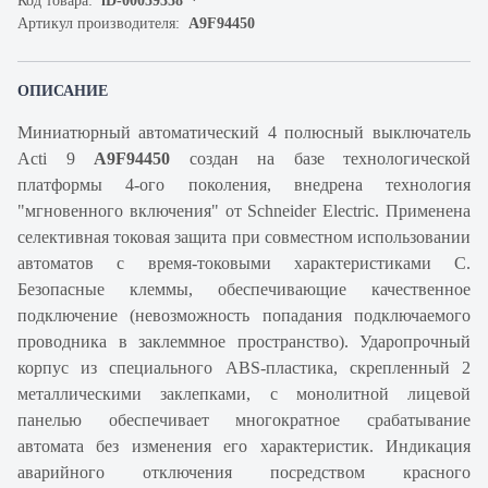
Код товара:
iD-00059358
Артикул производителя:
A9F94450
ОПИСАНИЕ
Миниатюрный автоматический 4 полюсный выключатель
Acti 9
A9F94450
создан на базе технологической
платформы 4-ого поколения, внедрена технология
"мгновенного включения" от Schneider Electric. Применена
селективная токовая защита при совместном использовании
автоматов с время-токовыми характеристиками C.
Безопасные клеммы, обеспечивающие качественное
подключение (невозможность попадания подключаемого
проводника в заклеммное пространство). Ударопрочный
корпус из специального ABS-пластика, скрепленный 2
металлическими заклепками, с монолитной лицевой
панелью обеспечивает многократное срабатывание
автомата без изменения его характеристик. Индикация
аварийного отключения посредством красного