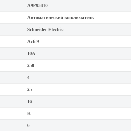
A9F95410
Автоматический выключатель
Schneider Electric
Acti 9
10А
250
4
25
16
K
6