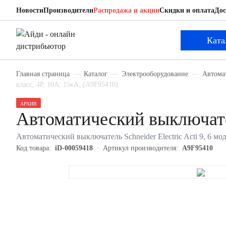
Новости
Производители
Распродажа и акции
Скидки и оплата
Дос
Schneider Electric A9F95410
Автоматический выключатель
Ката
Главная страница
Каталог
Электрооборудование
Автома
класс, 4P, 10А, 15кА, (A9F95410)
АРХИВ
Автоматический выключате
Автоматический выключатель Schneider Electric Acti 9, 6 мод
Код товара:
iD-00059418
Артикул производителя:
A9F95410