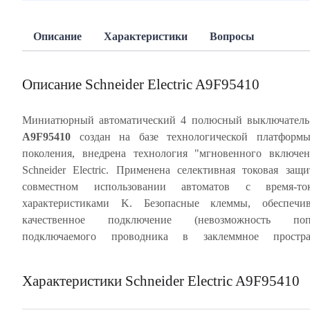
Описание
Характеристики
Вопросы
Описание Schneider Electric A9F95410
Миниатюрный автоматический 4 полюсный выключател
A9F95410
создан на базе технологической платформы
скрепленный 2 металлическими заклепками, с мон
поколения, внедрена технология "мгновенного включе
лицевой панелью обеспечивает многократное срабат
Schneider Electric. Применена селективная токовая защ
автомата без изменения его характеристик. Индикация ава
совместном использовании автоматов с время-то
отключения посредством красного механического инди
характеристиками K. Безопасные клеммы, обеспечи
состояния, расположенного на передней панели автомати
качественное подключение (невозможность поп
выключателя. Частота цепи 50/60 Гц. Степень защиты а
подключаемого проводника в заклеммное простран
Характеристики Schneider Electric A9F95410