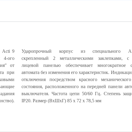
ь Acti 9
Ударопрочный корпус из специального ABS
 4-ого
олитной
ния" от
ывание
ита при
рийного
ковыми
катора
вающие
ческого
адания
втомата
ство).
IP20. Размер (ВхШхГ) 85 х 72 х 78,5 мм