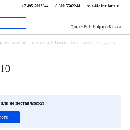
+7 495 5002244
8 800 5502244
sale@idistribute.ru
31 503 ₽
В корзину
Сравнить
Войти
Избранное
Корзина
втоматический выключатель Schneider Electric Acti 9, 6 модуль, K
410
 или не поставляется
логи