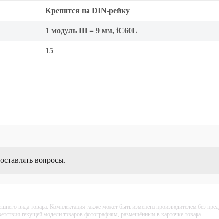
Крепится на DIN-рейку
1 модуль Ш = 9 мм, iC60L
15
 оставлять вопросы.
ешнего вида товара. Комплектация также может быть изменена производителем без пре
тветствия текущей модели товаров фотографиям, размещённым в карточке товара.