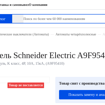
тавка и самовывоз
О компании
лог
тические выключатели (Автоматы)
Автоматы четырёхполюсные
А
ль Schneider Electric A9F95
уль, K класс, 4P, 10А, 15кА, (A9F95410)
Товар снят с производства
Товар не поставляется
Показать замену и ана