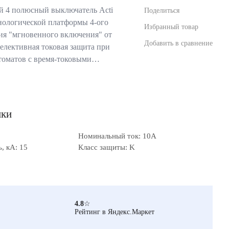
 4 полюсный выключатель Acti
Поделиться
хнологической платформы 4-ого
Избранный товар
ия "мгновенного включения" от
Добавить в сравнение
 селективная токовая защита при
томатов с время-токовыми…
ики
Номинальный ток: 10А
, кА: 15
Класс защиты: K
4.8
☆
Рейтинг в Яндекс.Маркет