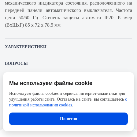
механического индикатора состояния, расположенного на
передней панели автоматического выключателя. Частота
цепи 50/60 Гц. Степень защиты автомата IP20. Размер
(ВхШхГ) 85 х 72 х 78,5 мм
ХАРАКТЕРИСТИКИ
Артикул производителя
A9F92403
ВОПРОСЫ
Продукт
Автоматический
К этому товару еще никто не задал вопрос. Будьте первым!
выключатель
Мы используем файлы cookie
Представленные изображения и характеристики могут отличаться от реального
Производитель
Schneider Electric
Задать вопрос о товаре
внешнего вида товара. Комплектация также может быть изменена производителем
Используем файлы cookies и сервисы интернет-аналитики для
без предварительного уведомления. Компания АйДистрибьют не несёт
Серия
Acti 9
улучшения работы сайта. Оставаясь на сайте, вы соглашаетесь
с
ответственности в случае не соответствия текущей модели товаров фотографиям,
Пожалуйста,
авторизуйтесь
, чтобы иметь
размещённым в карточке товара.
политикой использования cookies
.
Номинальный ток
3А
возможность оставлять вопросы.
Напряжение, В
250
Понятно
Количество полюсов
4
Сечение проводника жесткого,
25