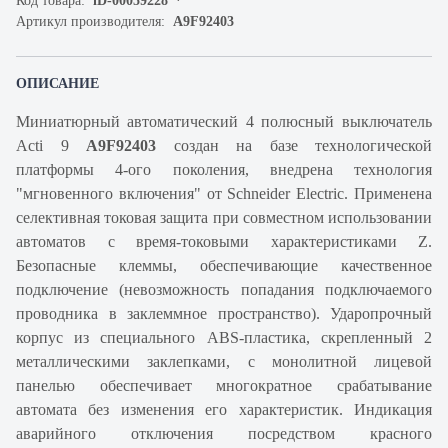
Код товара:
iD-00059228
Артикул производителя:
A9F92403
ОПИСАНИЕ
Миниатюрный автоматический 4 полюсный выключатель
Acti 9
A9F92403
создан на базе технологической
платформы 4-ого поколения, внедрена технология
"мгновенного включения" от Schneider Electric. Применена
селективная токовая защита при совместном использовании
автоматов с время-токовыми характеристиками Z.
Безопасные клеммы, обеспечивающие качественное
подключение (невозможность попадания подключаемого
проводника в заклеммное пространство). Ударопрочный
корпус из специального ABS-пластика, скрепленный 2
металлическими заклепками, с монолитной лицевой
панелью обеспечивает многократное срабатывание
автомата без изменения его характеристик. Индикация
аварийного отключения посредством красного