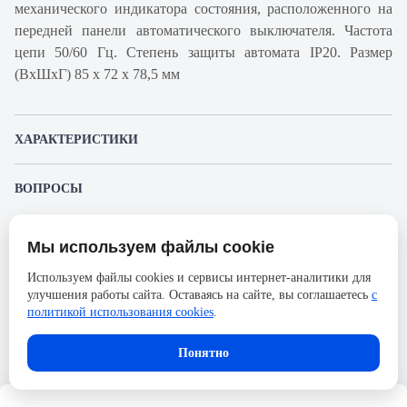
механического индикатора состояния, расположенного на
передней панели автоматического выключателя. Частота
цепи 50/60 Гц. Степень защиты автомата IP20. Размер
(ВхШхГ) 85 х 72 х 78,5 мм
ХАРАКТЕРИСТИКИ
Артикул производителя
A9F88406
ВОПРОСЫ
Продукт
Автоматический
К этому товару еще никто не задал вопрос. Будьте первым!
выключатель
Мы используем файлы cookie
Представленные изображения и характеристики могут отличаться от реального
Производитель
Schneider Electric
Задать вопрос о товаре
внешнего вида товара. Комплектация также может быть изменена производителем
Используем файлы cookies и сервисы интернет-аналитики для
без предварительного уведомления. Компания АйДистрибьют не несёт
Серия
Acti 9
улучшения работы сайта. Оставаясь на сайте, вы соглашаетесь
с
ответственности в случае не соответствия текущей модели товаров фотографиям,
Пожалуйста,
авторизуйтесь
, чтобы иметь
размещённым в карточке товара.
политикой использования cookies
.
Номинальный ток
6А
возможность оставлять вопросы.
Напряжение, В
250
Понятно
Количество полюсов
4
Сечение проводника жесткого,
25