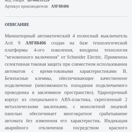
Код товара:
iD-00059120
Артикул производителя:
A9F88406
ОПИСАНИЕ
Миниатюрный автоматический 4 полюсный выключатель
Acti 9
A9F88406
создан на базе технологической
платформы 4-ого поколения, внедрена технология
"мгновенного включения" от Schneider Electric. Применена
селективная токовая защита при совместном использовании
автоматов с время-токовыми характеристиками В.
Безопасные клеммы, обеспечивающие качественное
подключение (невозможность попадания подключаемого
проводника в заклеммное пространство). Ударопрочный
корпус из специального ABS-пластика, скрепленный 2
металлическими заклепками, с монолитной лицевой
панелью обеспечивает многократное срабатывание
автомата без изменения его характеристик. Индикация
аварийного отключения посредством красного