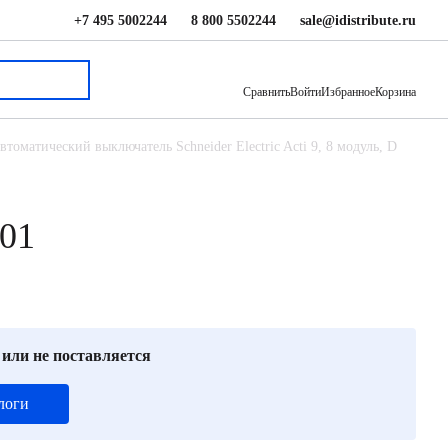
+7 495 5002244
8 800 5502244
sale@idistribute.ru
25 709 ₽
В корзину
Сравнить
Войти
Избранное
Корзина
втоматический выключатель Schneider Electric Acti 9, 8 модуль, D
401
 или не поставляется
логи