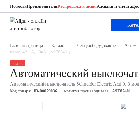
Новости
Производители
Распродажа и акции
Скидки и оплата
Дос
Schneider Electric A9F85401
Автоматический выключатель
Ката
Главная страница
Каталог
Электрооборудование
Автома
класс, 4P, 1А, 10кА, (A9F85401)
АРХИВ
Автоматический выключате
Автоматический выключатель Schneider Electric Acti 9, 8 мод
Код товара:
iD-00059036
Артикул производителя:
A9F85401