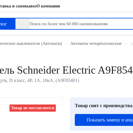
тавка и самовывоз
О компании
лог
тические выключатели (Автоматы)
Автоматы четырёхполюсные
А
ль Schneider Electric A9F85
уль, D класс, 4P, 1А, 10кА, (A9F85401)
Товар снят с производства
Товар не поставляется
Показать замену и ана