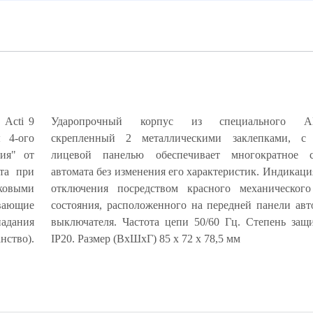
ь Acti 9
Ударопрочный корпус из специального ABS
 4-ого
олитной
ния" от
ывание
ита при
рийного
ковыми
катора
вающие
ческого
адания
втомата
ство).
IP20. Размер (ВхШхГ) 85 х 72 х 78,5 мм