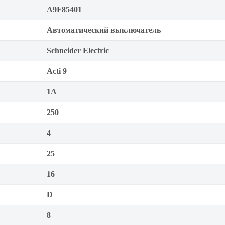
A9F85401
Автоматический выключатель
Schneider Electric
Acti 9
1А
250
4
25
16
D
8