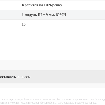
Крепится на DIN-рейку
1 модуль Ш = 9 мм, iC60H
10
 оставлять вопросы.
ешнего вида товара. Комплектация также может быть изменена производителем без пре
тветствия текущей модели товаров фотографиям, размещённым в карточке товара.