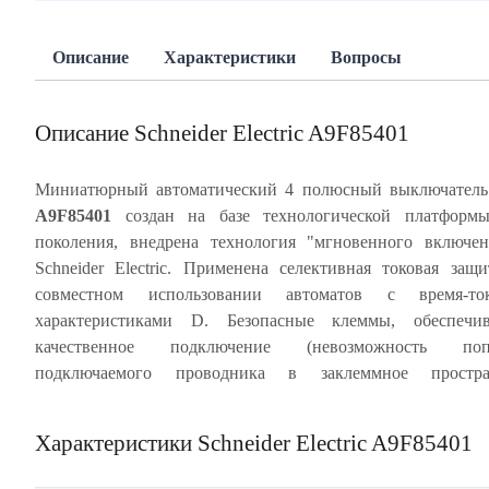
Описание
Характеристики
Вопросы
Описание Schneider Electric A9F85401
Миниатюрный автоматический 4 полюсный выключател
A9F85401
создан на базе технологической платформы
скрепленный 2 металлическими заклепками, с мон
поколения, внедрена технология "мгновенного включе
лицевой панелью обеспечивает многократное срабат
Schneider Electric. Применена селективная токовая защ
автомата без изменения его характеристик. Индикация ава
совместном использовании автоматов с время-то
отключения посредством красного механического инди
характеристиками D. Безопасные клеммы, обеспечи
состояния, расположенного на передней панели автомати
качественное подключение (невозможность поп
выключателя. Частота цепи 50/60 Гц. Степень защиты а
подключаемого проводника в заклеммное простран
Характеристики Schneider Electric A9F85401