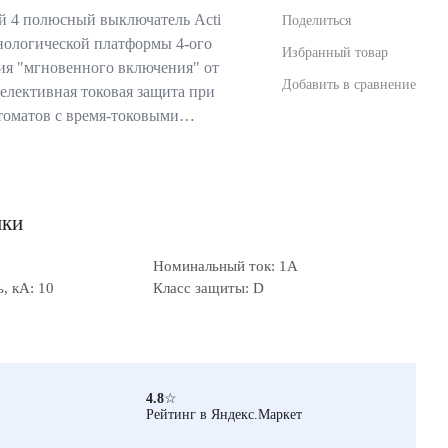
 4 полюсный выключатель Acti
Поделиться
хнологической платформы 4-ого
Избранный товар
ия "мгновенного включения" от
Добавить в сравнение
 селективная токовая защита при
томатов с время-токовыми…
ики
Номинальный ток: 1А
, кА: 10
Класс защиты: D
4.8
☆
Рейтинг в Яндекс.Маркет