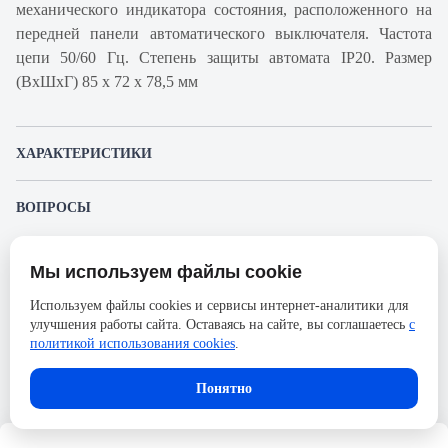
механического индикатора состояния, расположенного на
передней панели автоматического выключателя. Частота
цепи 50/60 Гц. Степень защиты автомата IP20. Размер
(ВхШхГ) 85 х 72 х 78,5 мм
ХАРАКТЕРИСТИКИ
Артикул производителя
A9F85420
ВОПРОСЫ
Продукт
Автоматический
К этому товару еще никто не задал вопрос. Будьте первым!
выключатель
Мы используем файлы cookie
Представленные изображения и характеристики могут отличаться от реального
Производитель
Schneider Electric
Задать вопрос о товаре
внешнего вида товара. Комплектация также может быть изменена производителем
Используем файлы cookies и сервисы интернет-аналитики для
без предварительного уведомления. Компания АйДистрибьют не несёт
Серия
Acti 9
улучшения работы сайта. Оставаясь на сайте, вы соглашаетесь
с
ответственности в случае не соответствия текущей модели товаров фотографиям,
Пожалуйста,
авторизуйтесь
, чтобы иметь
размещённым в карточке товара.
политикой использования cookies
.
Номинальный ток
20А
возможность оставлять вопросы.
Напряжение, В
250
Понятно
Количество полюсов
4
Сечение проводника жесткого,
25