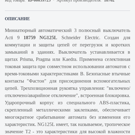
Код товара:
iD-00059725
Артикул производителя:
18762
ОПИСАНИЕ
Миниатюрный автоматический 3 полюсный выключатель
Acti 9
18759 NG125L
Schneider Electric. Создан для
коммутации и защиты цепей от перегрузок и коротких
замыканий в зданиях. Выключатель устанавливается в
щитах Prisma, Pragma или Kaedra. Применена селективная
токовая защита при совместном использовании автоматов с
время-токовыми характеристиками B. Безопасные втычные
контакты "Фастон" для присоединения вспомогательных
цепей. Трехпозиционная рукоятка управления: "включено/
отключено/аварийное отключение", встроенная блокировка.
Ударопрочный корпус из специального ABS-пластика,
скрепленный металлическими заклепками, обеспечивает
многократное срабатывание автомата без изменения его
характеристик. NG125L имеет, так называемое, тропическое
значение Т2 - это характеристики для высокой влажности