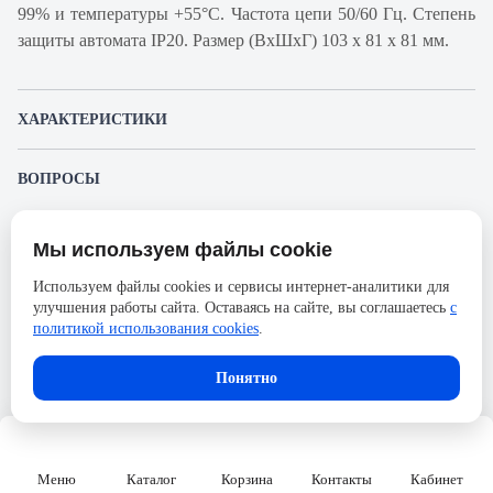
99% и температуры +55°С. Частота цепи 50/60 Гц. Степень
защиты автомата IP20. Размер (ВхШхГ) 103 х 81 х 81 мм.
ХАРАКТЕРИСТИКИ
Артикул производителя
18762
ВОПРОСЫ
Продукт
Автоматический
К этому товару еще никто не задал вопрос. Будьте первым!
выключатель
Мы используем файлы cookie
Представленные изображения и характеристики могут отличаться от реального
Производитель
Schneider Electric
Задать вопрос о товаре
внешнего вида товара. Комплектация также может быть изменена производителем
Используем файлы cookies и сервисы интернет-аналитики для
без предварительного уведомления. Компания АйДистрибьют не несёт
Серия
Acti 9
улучшения работы сайта. Оставаясь на сайте, вы соглашаетесь
с
ответственности в случае не соответствия текущей модели товаров фотографиям,
Пожалуйста,
авторизуйтесь
, чтобы иметь
размещённым в карточке товара.
политикой использования cookies
.
Номинальный ток
25А
возможность оставлять вопросы.
Напряжение, В
690
Понятно
Количество полюсов
3
Сечение проводника жесткого,
50
мм2
Меню
Каталог
Корзина
Контакты
Кабинет