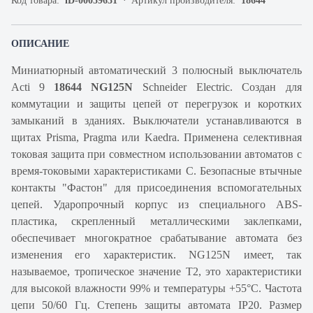
Код товара:
iD-00059631
Артикул производителя:
18644
ОПИСАНИЕ
Миниатюрный автоматический 3 полюсный выключатель
Acti 9
18644 NG125N
Schneider Electric. Создан для
коммутации и защиты цепей от перегрузок и коротких
замыканий в зданиях. Выключатели устанавливаются в
щитах Prisma, Pragma или Kaedra. Применена селективная
токовая защита при совместном использовании автоматов с
время-токовыми характеристиками C. Безопасные втычные
контакты "Фастон" для присоединения вспомогательных
цепей. Ударопрочный корпус из специального ABS-
пластика, скрепленный металлическими заклепками,
обеспечивает многократное срабатывание автомата без
изменения его характеристик. NG125N имеет, так
называемое, тропическое значение Т2, это характеристики
для высокой влажности 99% и температуры +55°С. Частота
цепи 50/60 Гц. Степень защиты автомата IP20. Размер