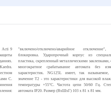
ь Acti 9
"включено/отключено/аварийное отключение",
 защиты
ого ABS-
аниях.
ечивает
Kaedra.
ия его
естном
ческое
ками С.
и 99% и
инения
защиты
вления:
автомата IP20. Размер (ВхШхГ) 103 х 81 х 81 мм.