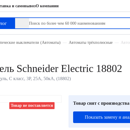
тавка и самовывоз
О компании
лог
тические выключатели (Автоматы)
Автоматы трёхполюсные
Автом
ь Schneider Electric 18802
уль, C класс, 3P, 25А, 50кА, (18802)
Товар снят с производства
Товар не поставляется
Показать замену и ана