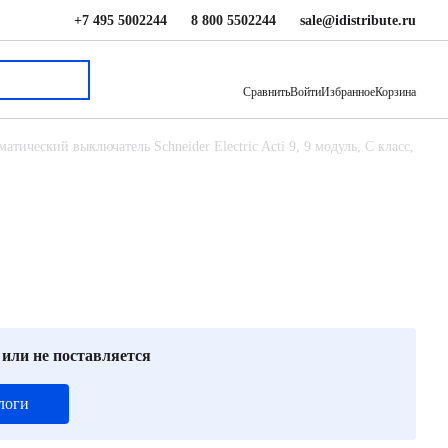
+7 495 5002244
8 800 5502244
sale@idistribute.ru
53 676 ₽
В корзину
Сравнить
Войти
Избранное
Корзина
атический выключатель Schneider Electric Acti 9, 9 модуль, C класс,
 или не поставляется
логи