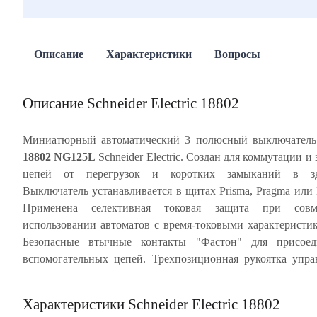
Описание
Характеристики
Вопросы
Описание Schneider Electric 18802
Миниатюрный автоматический 3 полюсный выключател
18802 NG125L
Schneider Electric. Создан для коммутации и
блокировка. Ударопрочный корпус из специальн
цепей от перегрузок и коротких замыканий в зд
пластика, скрепленный металлическими заклепками, обесп
Выключатель устанавливается в щитах Prisma, Pragma или 
многократное срабатывание автомата без изменен
Применена селективная токовая защита при совм
характеристик. NG125L имеет, так называемое, тропи
использовании автоматов с время-токовыми характеристи
значение Т2 - это характеристики для высокой влажност
Безопасные втычные контакты "Фастон" для присоед
температуры +55°С. Частота цепи 50/60 Гц. Степень 
вспомогательных цепей. Трехпозиционная рукоятка упра
Характеристики Schneider Electric 18802