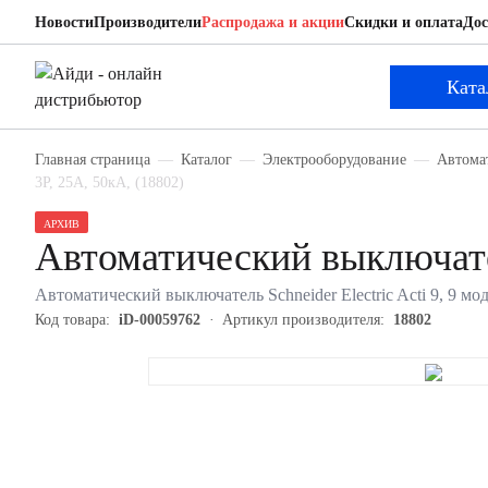
Новости
Производители
Распродажа и акции
Скидки и оплата
Дос
Schneider Electric 18802
Автоматический выключатель
Ката
Главная страница
Каталог
Электрооборудование
Автома
3P, 25А, 50кА, (18802)
АРХИВ
Автоматический выключател
Автоматический выключатель Schneider Electric Acti 9, 9 мод
Код товара:
iD-00059762
Артикул производителя:
18802