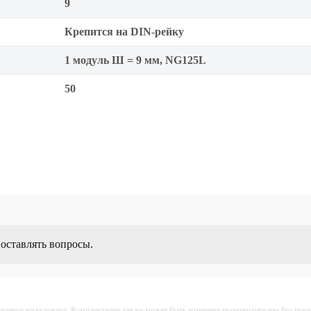
9
Крепится на DIN-рейку
1 модуль Ш = 9 мм, NG125L
50
 оставлять вопросы.
ешнего вида товара. Комплектация также может быть изменена производителем без пре