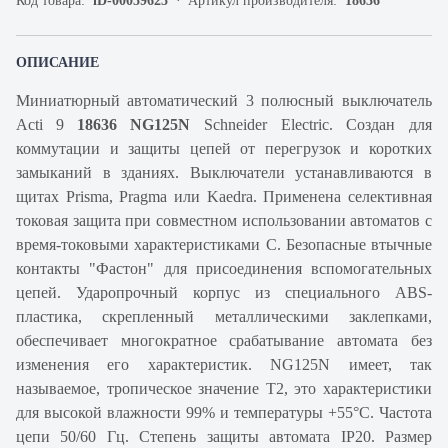
Код товара:
iD-00059625
Артикул производителя:
18636
ОПИСАНИЕ
Миниатюрный автоматический 3 полюсный выключатель
Acti 9
18636 NG125N
Schneider Electric. Создан для
коммутации и защиты цепей от перегрузок и коротких
замыканий в зданиях. Выключатели устанавливаются в
щитах Prisma, Pragma или Kaedra. Применена селективная
токовая защита при совместном использовании автоматов с
время-токовыми характеристиками C. Безопасные втычные
контакты "Фастон" для присоединения вспомогательных
цепей. Ударопрочный корпус из специального ABS-
пластика, скрепленный металлическими заклепками,
обеспечивает многократное срабатывание автомата без
изменения его характеристик. NG125N имеет, так
называемое, тропическое значение Т2, это характеристики
для высокой влажности 99% и температуры +55°С. Частота
цепи 50/60 Гц. Степень защиты автомата IP20. Размер