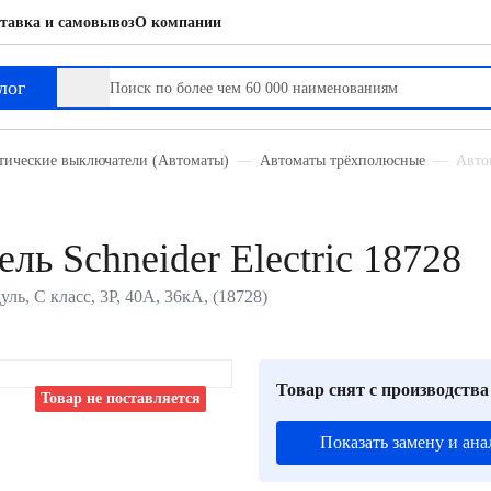
тавка и самовывоз
О компании
лог
тические выключатели (Автоматы)
Автоматы трёхполюсные
Автом
ь Schneider Electric 18728
уль, C класс, 3P, 40А, 36кА, (18728)
Товар снят с производства
Товар не поставляется
Показать замену и ана