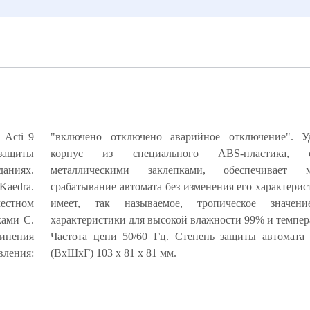
ь Acti 9
"включено отключено аварийное отключение". У
 защиты
пленный
аниях.
ратное
Kaedra.
 NG125H
естном
2, это
ками C.
 +55°С.
инения
 Размер
вления:
(ВхШхГ) 103 х 81 х 81 мм.