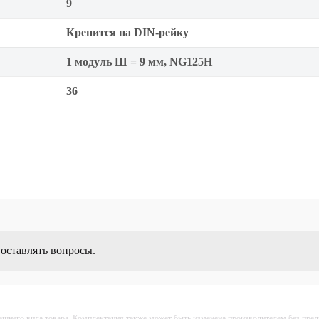
9
Крепится на DIN-рейку
1 модуль Ш = 9 мм, NG125H
36
 оставлять вопросы.
ешнего вида товара. Комплектация также может быть изменена производителем без пре