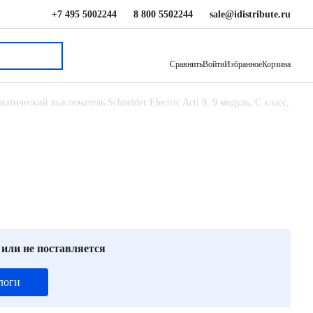
+7 495 5002244
8 800 5502244
sale@idistribute.ru
45 926 ₽
В корзину
Сравнить
Войти
Избранное
Корзина
атический выключатель Schneider Electric Acti 9, 9 модуль, C класс,
 или не поставляется
логи