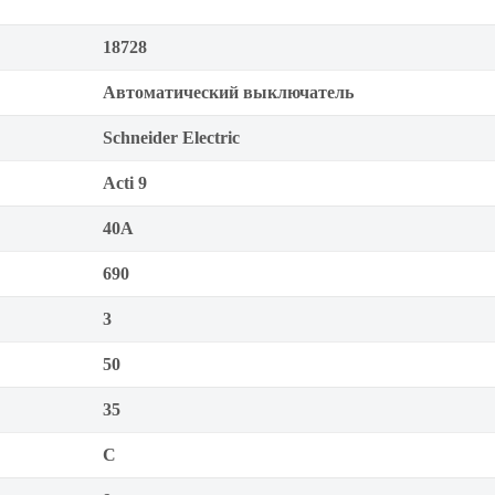
18728
Автоматический выключатель
Schneider Electric
Acti 9
40А
690
3
50
35
C