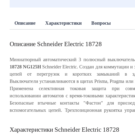
Описание
Характеристики
Вопросы
Описание Schneider Electric 18728
Миниатюрный автоматический 3 полюсный выключател
18728 NG125H
Schneider Electric. Создан для коммутации и
корпус из специального ABS-пластика, скре
цепей от перегрузок и коротких замыканий в зд
металлическими заклепками, обеспечивает многок
Выключатели устанавливаются в щитах Prisma, Pragma или 
срабатывание автомата без изменения его характеристик.
Применена селективная токовая защита при совм
имеет, так называемое, тропическое значение Т
использовании автоматов с время-токовыми характеристи
характеристики для высокой влажности 99% и температуры
Безопасные втычные контакты "Фастон" для присоед
Частота цепи 50/60 Гц. Степень защиты автомата IP20.
вспомогательных цепей. Трехпозиционная рукоятка упра
Характеристики Schneider Electric 18728