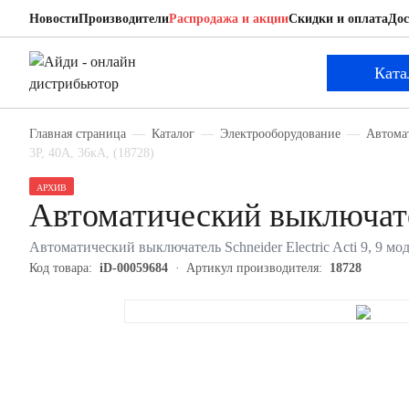
Новости
Производители
Распродажа и акции
Скидки и оплата
Дос
Schneider Electric 18728
Автоматический выключатель
Ката
Главная страница
Каталог
Электрооборудование
Автома
3P, 40А, 36кА, (18728)
АРХИВ
Автоматический выключател
Автоматический выключатель Schneider Electric Acti 9, 9 мод
Код товара:
iD-00059684
Артикул производителя:
18728