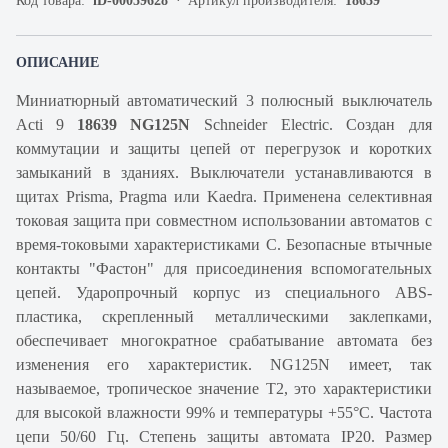
Код товара:
iD-00059628
Артикул производителя:
18639
ОПИСАНИЕ
Миниатюрный автоматический 3 полюсный выключатель
Acti 9
18639 NG125N
Schneider Electric. Создан для
коммутации и защиты цепей от перегрузок и коротких
замыканий в зданиях. Выключатели устанавливаются в
щитах Prisma, Pragma или Kaedra. Применена селективная
токовая защита при совместном использовании автоматов с
время-токовыми характеристиками C. Безопасные втычные
контакты "Фастон" для присоединения вспомогательных
цепей. Ударопрочный корпус из специального ABS-
пластика, скрепленный металлическими заклепками,
обеспечивает многократное срабатывание автомата без
изменения его характеристик. NG125N имеет, так
называемое, тропическое значение Т2, это характеристики
для высокой влажности 99% и температуры +55°С. Частота
цепи 50/60 Гц. Степень защиты автомата IP20. Размер