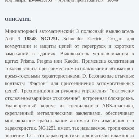
Код товара:
iD-00059795
Артикул производителя:
18848
ОПИСАНИЕ
Миниатюрный автоматический 3 полюсный выключатель
Acti 9
18848 NG125L
Schneider Electric. Создан для
коммутации и защиты цепей от перегрузок и коротких
замыканий в зданиях. Выключатель устанавливается в
щитах Prisma, Pragma или Kaedra. Применена селективная
токовая защита при совместном использовании автоматов с
время-токовыми характеристиками D. Безопасные втычные
контакты "Фастон" для присоединения вспомогательных
цепей. Трехпозиционная рукоятка управления: "включено/
отключено/аварийное отключение", встроенная блокировка.
Ударопрочный корпус из специального ABS-пластика,
скрепленный металлическими заклепками, обеспечивает
многократное срабатывание автомата без изменения его
характеристик. NG125L имеет, так называемое, тропическое
значение Т2 - это характеристики для высокой влажности