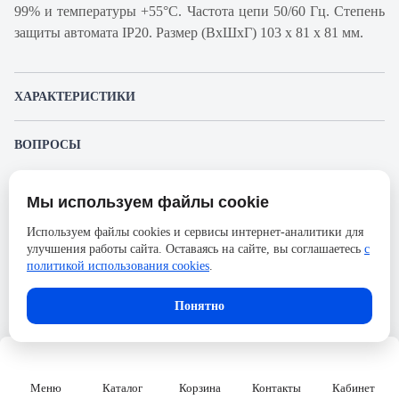
99% и температуры +55°С. Частота цепи 50/60 Гц. Степень
защиты автомата IP20. Размер (ВхШхГ) 103 х 81 х 81 мм.
ХАРАКТЕРИСТИКИ
Артикул производителя
18848
ВОПРОСЫ
Продукт
Автоматический
К этому товару еще никто не задал вопрос. Будьте первым!
выключатель
Мы используем файлы cookie
Представленные изображения и характеристики могут отличаться от реального
Производитель
Schneider Electric
Задать вопрос о товаре
внешнего вида товара. Комплектация также может быть изменена производителем
Используем файлы cookies и сервисы интернет-аналитики для
без предварительного уведомления. Компания АйДистрибьют не несёт
Серия
Acti 9
улучшения работы сайта. Оставаясь на сайте, вы соглашаетесь
с
ответственности в случае не соответствия текущей модели товаров фотографиям,
Пожалуйста,
авторизуйтесь
, чтобы иметь
размещённым в карточке товара.
политикой использования cookies
.
Номинальный ток
10А
возможность оставлять вопросы.
Напряжение, В
690
Понятно
Количество полюсов
3
Сечение проводника жесткого,
50
мм2
Меню
Каталог
Корзина
Контакты
Кабинет