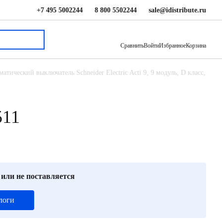
+7 495 5002244
8 800 5502244
sale@idistribute.ru
46 572 ₽
В корзину
Сравнить
Войти
Избранное
Корзина
атический выключатель Schneider Electric Acti 9, 9 модуль, D класс,
511
 или не поставляется
логи