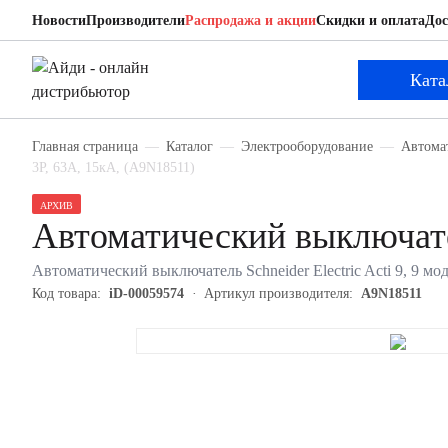
Новости
Производители
Распродажа и акции
Скидки и оплата
Дос
Schneider Electric A9N18511
Автоматический выключатель
Ката
Главная страница
Каталог
Электрооборудование
Автома
3P, 63А, 15кА, (A9N18511)
АРХИВ
Автоматический выключате
Автоматический выключатель Schneider Electric Acti 9, 9 мо
Код товара:
iD-00059574
Артикул производителя:
A9N18511