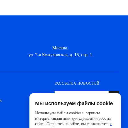
Москва,
ул. 7-я Кожуховская, д. 15, стр. 1
РАССЫЛКА НОВОСТЕЙ
я
Мы используем файлы cookie
Оформите подписку, чтобы быть в курсе
новинок от ведущих производителей и
Используем файлы cookies и сервисы
новостей АйДистрибьют
интернет-аналитики для улучшения работы
сайта. Оставаясь на сайте, вы соглашаетесь
с