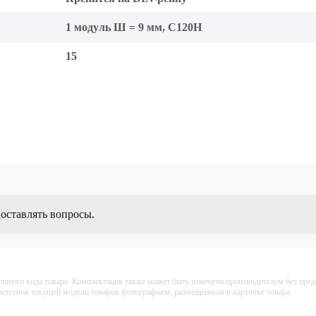
1 модуль Ш = 9 мм, C120H
15
 оставлять вопросы.
ешнего вида товара. Комплектация также может быть изменена производителем без пре
тветствия текущей модели товаров фотографиям, размещённым в карточке товара.