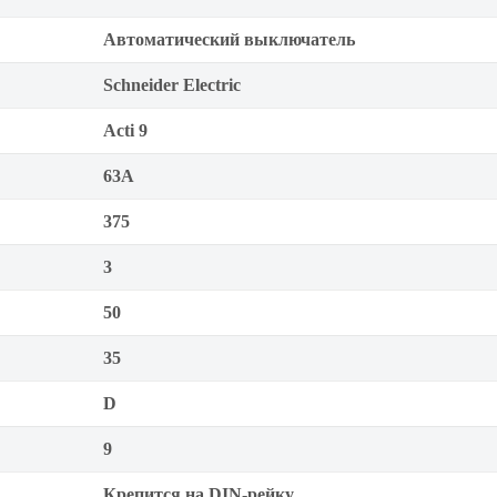
Автоматический выключатель
Schneider Electric
Acti 9
63А
375
3
50
35
D
9
Крепится на DIN-рейку