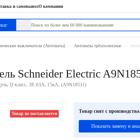
тавка и самовывоз
О компании
лог
тические выключатели (Автоматы)
Автоматы трёхполюсные
Автом
ль Schneider Electric A9N18
дуль, D класс, 3P, 63А, 15кА, (A9N18511)
Товар снят с производства
Товар не поставляется
Показать замену и ана