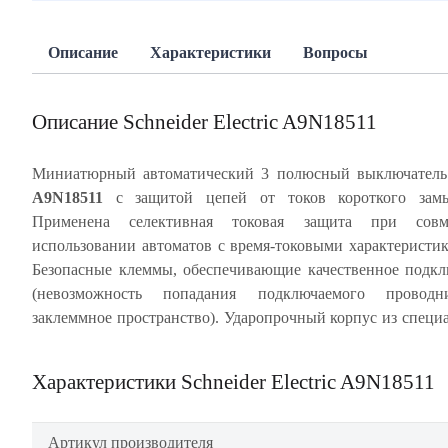
Описание
Характеристики
Вопросы
Описание Schneider Electric A9N18511
Миниатюрный автоматический 3 полюсный выключател
A9N18511
с защитой цепей от токов короткого замы
монолитной лицевой панелью обеспечивает много
Применена селективная токовая защита при совм
срабатывание автомата без изменения его характерис
использовании автоматов с время-токовыми характеристи
корпусе имеется место для этикеток. Подвод п
Безопасные клеммы, обеспечивающие качественное подк
осуществляется сверху или снизу. Частота цепи 50/60 Гц. 
(невозможность попадания подключаемого провод
заклеммное пространство). Ударопрочный корпус из специ
Характеристики Schneider Electric A9N18511
Артикул производителя