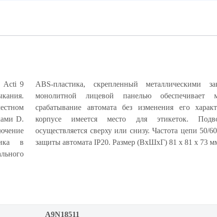
ь Acti 9
ABS-пластика, скрепленный металлическими за
кания.
кратное
естном
тик. На
ками D.
итания
лючение
Степень
ника в
защиты автомата IP20. Размер (ВхШхГ) 81 х 81 х 73 м
ального
A9N18511