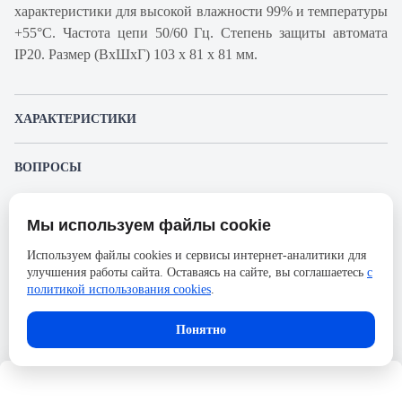
характеристики для высокой влажности 99% и температуры
+55°С. Частота цепи 50/60 Гц. Степень защиты автомата
IP20. Размер (ВхШхГ) 103 х 81 х 81 мм.
ХАРАКТЕРИСТИКИ
Артикул производителя
18881
ВОПРОСЫ
Продукт
Автоматический
К этому товару еще никто не задал вопрос. Будьте первым!
выключатель
Мы используем файлы cookie
Представленные изображения и характеристики могут отличаться от реального
Производитель
Schneider Electric
Задать вопрос о товаре
внешнего вида товара. Комплектация также может быть изменена производителем
Используем файлы cookies и сервисы интернет-аналитики для
без предварительного уведомления. Компания АйДистрибьют не несёт
Серия
Acti 9
улучшения работы сайта. Оставаясь на сайте, вы соглашаетесь
с
ответственности в случае не соответствия текущей модели товаров фотографиям,
Пожалуйста,
авторизуйтесь
, чтобы иметь
размещённым в карточке товара.
политикой использования cookies
.
Номинальный ток
10А
возможность оставлять вопросы.
Напряжение, В
690
Понятно
Количество полюсов
3
Сечение проводника жесткого,
50
мм2