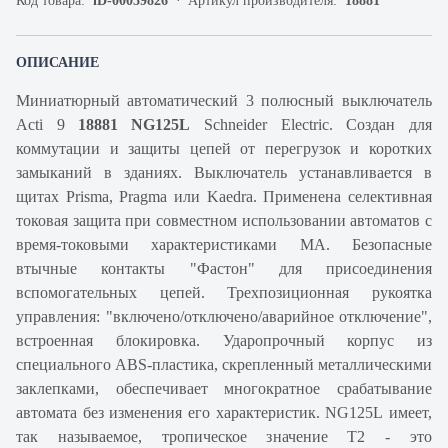
Код товара:
iD-00059826
Артикул производителя:
18881
ОПИСАНИЕ
Миниатюрный автоматический 3 полюсный выключатель
Acti 9
18881 NG125L
Schneider Electric. Создан для
коммутации и защиты цепей от перегрузок и коротких
замыканий в зданиях. Выключатель устанавливается в
щитах Prisma, Pragma или Kaedra. Применена селективная
токовая защита при совместном использовании автоматов с
время-токовыми характеристиками МА. Безопасные
втычные контакты "Фастон" для присоединения
вспомогательных цепей. Трехпозиционная рукоятка
управления: "включено/отключено/аварийное отключение",
встроенная блокировка. Ударопрочный корпус из
специального ABS-пластика, скрепленный металлическими
заклепками, обеспечивает многократное срабатывание
автомата без изменения его характеристик. NG125L имеет,
так называемое, тропическое значение Т2 - это