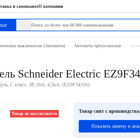
тавка и самовывоз
О компании
лог
тические выключатели (Автоматы)
Автоматы трёхполюсные
Автом
ль Schneider Electric EZ9F3
уль, C класс, 3P, 16А, 4,5кА, (EZ9F34316)
Товар снят с производства
Товар не поставляется
Показать замену и ана