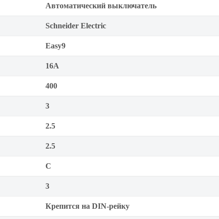
Автоматический выключатель
Schneider Electric
Easy9
16А
400
3
2.5
2.5
C
3
Крепится на DIN-рейку