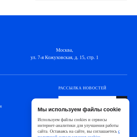
Москва,
ул. 7-я Кожуховская, д. 15, стр. 1
РАССЫЛКА НОВОСТЕЙ
я
Мы используем файлы cookie
Оформите подписку, чтобы быть в курсе
новинок от ведущих производителей и
Используем файлы cookies и сервисы
новостей АйДистрибьют
интернет-аналитики для улучшения работы
сайта. Оставаясь на сайте, вы соглашаетесь
с