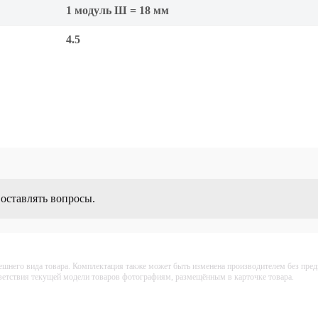
1 модуль Ш = 18 мм
4.5
 оставлять вопросы.
ешнего вида товара. Комплектация также может быть изменена производителем без пре
тветствия текущей модели товаров фотографиям, размещённым в карточке товара.