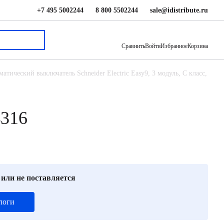
+7 495 5002244
8 800 5502244
sale@idistribute.ru
1 351 ₽
В корзину
Сравнить
Войти
Избранное
Корзина
атический выключатель Schneider Electric Easy9, 3 модуль, C класс,
4316
 или не поставляется
логи