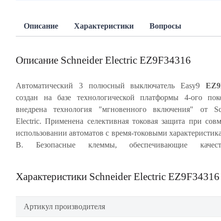
Описание
Характеристики
Вопросы
Описание Schneider Electric EZ9F34316
Автоматический 3 полюсный выключатель Easy9
EZ9
создан на базе технологической платформы 4-ого пок
проводника в заклеммное пространство). Ударопрочный ко
внедрена технология "мгновенного включения" от Sch
специального ABS-пластика, скрепленный 6 металлич
Electric. Применена селективная токовая защита при сов
заклепками, с монолитной лицевой панелью обеспе
использовании автоматов с время-токовыми характеристик
многократное срабатывание автомата без изменен
B. Безопасные клеммы, обеспечивающие качест
Характеристики Schneider Electric EZ9F34316
Артикул производителя