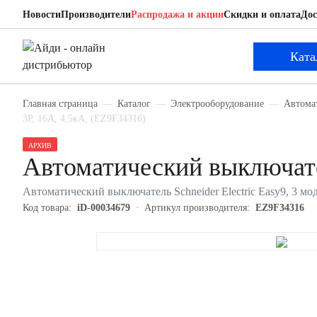
Новости
Производители
Распродажа и акции
Скидки и оплата
Дос
Schneider Electric EZ9F34316
Автоматический выключатель
Ката
Главная страница
Каталог
Электрооборудование
Автома
3P, 16А, 4,5кА, (EZ9F34316)
АРХИВ
Автоматический выключате
Автоматический выключатель Schneider Electric Easy9, 3 мод
Код товара:
iD-00034679
Артикул производителя:
EZ9F34316