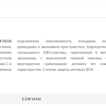
F34316
подключение (невозможность попадания под
оления,
рпус из
neider
ескими
местном
чивает
ами C и
ия его
венное
характеристик. Степень защиты автомата IP20.
EZ9F34316