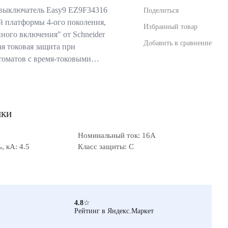
выключатель Easy9 EZ9F34316
Поделиться
ой платформы 4-ого поколения,
Избранный товар
ного включения" от Schneider
Добавить в сравнение
ая токовая защита при
томатов с время-токовыми…
ики
Номинальный ток: 16А
 кА: 4.5
Класс защиты: C
4.8
☆
Рейтинг в Яндекс.Маркет