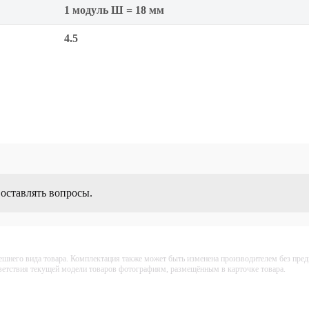
1 модуль Ш = 18 мм
4.5
 оставлять вопросы.
ешнего вида товара. Комплектация также может быть изменена производителем без пре
тветствия текущей модели товаров фотографиям, размещённым в карточке товара.