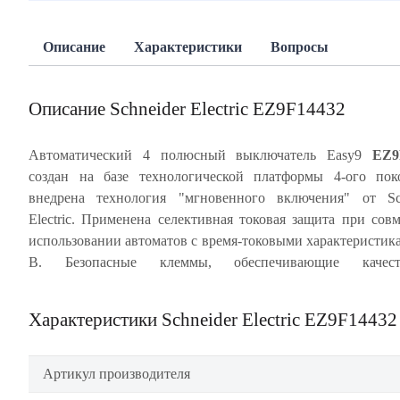
Описание
Характеристики
Вопросы
Описание Schneider Electric EZ9F14432
Автоматический 4 полюсный выключатель Easy9
EZ9
создан на базе технологической платформы 4-ого пок
проводника в заклеммное пространство). Ударопрочный ко
внедрена технология "мгновенного включения" от Sch
специального ABS-пластика, скрепленный 8 металлич
Electric. Применена селективная токовая защита при сов
заклепками, с монолитной лицевой панелью обеспе
использовании автоматов с время-токовыми характеристик
многократное срабатывание автомата без изменен
B. Безопасные клеммы, обеспечивающие качест
Характеристики Schneider Electric EZ9F14432
Артикул производителя