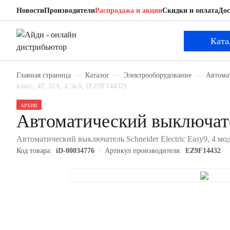
Новости
Производители
Распродажа и акции
Скидки и оплата
Дос
Schneider Electric EZ9F14432
Автоматический выключатель
Ката
Главная страница
Каталог
Электрооборудование
Автома
класс, 4P, 32А, 4,5кА, (EZ9F14432)
АРХИВ
Автоматический выключате
Автоматический выключатель Schneider Electric Easy9, 4 мод
Код товара:
iD-00034776
Артикул производителя:
EZ9F14432