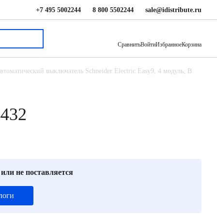
+7 495 5002244
8 800 5502244
sale@idistribute.ru
1 354 ₽
В корзину
Сравнить
Войти
Избранное
Корзина
втоматический выключатель Schneider Electric Easy9, 4 модуль, B
4432
 или не поставляется
логи