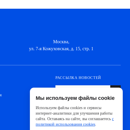
Москва,
ул. 7-я Кожуховская, д. 15, стр. 1
РАССЫЛКА НОВОСТЕЙ
я
Мы используем файлы cookie
Оформите подписку, чтобы быть в курсе
новинок от ведущих производителей и
Используем файлы cookies и сервисы
новостей АйДистрибьют
интернет-аналитики для улучшения работы
сайта. Оставаясь на сайте, вы соглашаетесь
с
политикой использования cookies
.