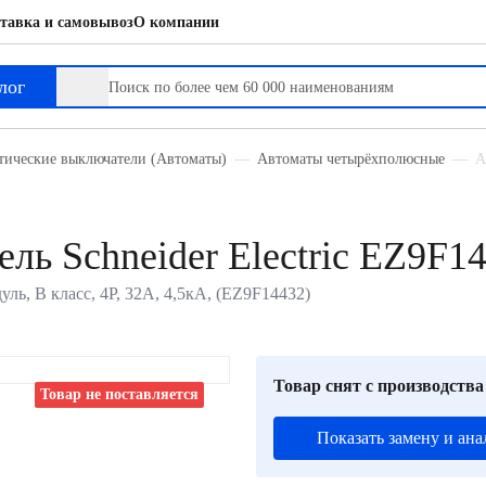
тавка и самовывоз
О компании
лог
тические выключатели (Автоматы)
Автоматы четырёхполюсные
А
ль Schneider Electric EZ9F1
уль, B класс, 4P, 32А, 4,5кА, (EZ9F14432)
Товар снят с производства
Товар не поставляется
Показать замену и ана