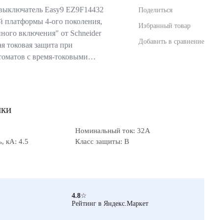
выключатель Easy9 EZ9F14432
Поделиться
ой платформы 4-ого поколения,
Избранный товар
ного включения" от Schneider
Добавить в сравнение
ая токовая защита при
томатов с время-токовыми…
ики
Номинальный ток: 32А
 кА: 4.5
Класс защиты: B
4.8
☆
Рейтинг в Яндекс.Маркет