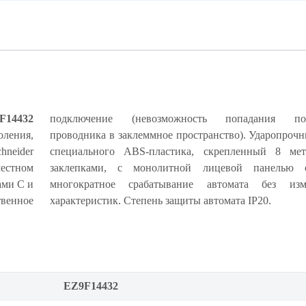
F14432
подключение (невозможность попадания под
оления,
рпус из
neider
ескими
местном
чивает
ами C и
ия его
венное
характеристик. Степень защиты автомата IP20.
EZ9F14432