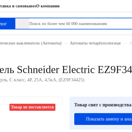
тавка и самовывоз
О компании
лог
тические выключатели (Автоматы)
Автоматы четырёхполюсные
А
ль Schneider Electric EZ9F3
уль, C класс, 4P, 25А, 4,5кА, (EZ9F34425)
Товар снят с производства
Товар не поставляется
Показать замену и ана