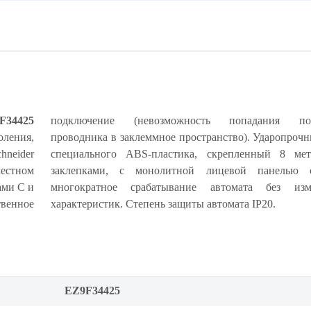
F34425
подключение (невозможность попадания под
оления,
рпус из
neider
ескими
местном
чивает
ами C и
ия его
венное
характеристик. Степень защиты автомата IP20.
EZ9F34425