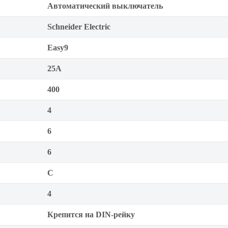
Автоматический выключатель
Schneider Electric
Easy9
25А
400
4
6
6
C
4
Крепится на DIN-рейку