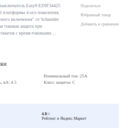
выключатель Easy9 EZ9F34425
Поделиться
ой платформы 4-ого поколения,
Избранный товар
ного включения" от Schneider
Добавить в сравнение
ая токовая защита при
томатов с время-токовыми…
ики
Номинальный ток: 25А
 кА: 4.5
Класс защиты: C
4.8
☆
Рейтинг в Яндекс.Маркет