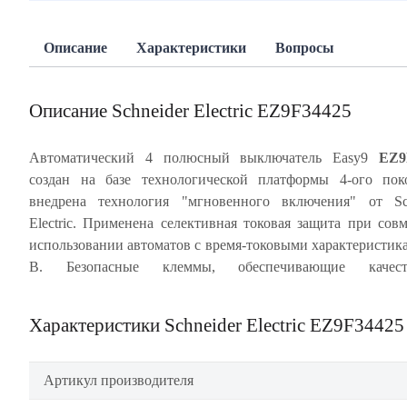
Описание
Характеристики
Вопросы
Описание Schneider Electric EZ9F34425
Автоматический 4 полюсный выключатель Easy9
EZ9
создан на базе технологической платформы 4-ого пок
проводника в заклеммное пространство). Ударопрочный ко
внедрена технология "мгновенного включения" от Sch
специального ABS-пластика, скрепленный 8 металлич
Electric. Применена селективная токовая защита при сов
заклепками, с монолитной лицевой панелью обеспе
использовании автоматов с время-токовыми характеристик
многократное срабатывание автомата без изменен
B. Безопасные клеммы, обеспечивающие качест
Характеристики Schneider Electric EZ9F34425
Артикул производителя