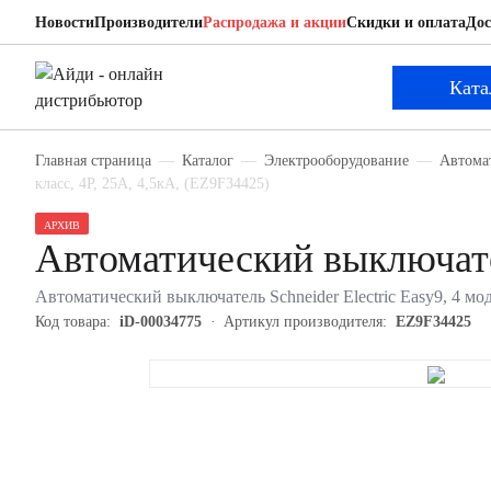
Новости
Производители
Распродажа и акции
Скидки и оплата
Дос
Schneider Electric EZ9F34425
Автоматический выключатель
Ката
Главная страница
Каталог
Электрооборудование
Автома
класс, 4P, 25А, 4,5кА, (EZ9F34425)
АРХИВ
Автоматический выключате
Автоматический выключатель Schneider Electric Easy9, 4 мод
Код товара:
iD-00034775
Артикул производителя:
EZ9F34425