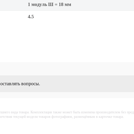
1 модуль Ш = 18 мм
4.5
 оставлять вопросы.
ешнего вида товара. Комплектация также может быть изменена производителем без пре
тветствия текущей модели товаров фотографиям, размещённым в карточке товара.