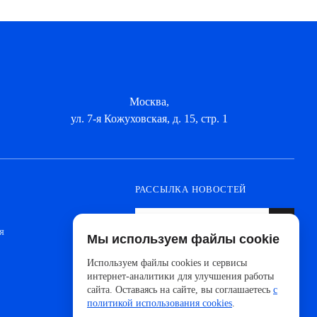
Москва,
ул. 7-я Кожуховская, д. 15, стр. 1
РАССЫЛКА НОВОСТЕЙ
я
Мы используем файлы cookie
Оформите подписку, чтобы быть в курсе
новинок от ведущих производителей и
Используем файлы cookies и сервисы
новостей АйДистрибьют
интернет-аналитики для улучшения работы
сайта. Оставаясь на сайте, вы соглашаетесь
с
политикой использования cookies
.