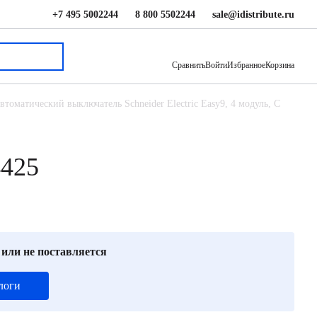
+7 495 5002244
8 800 5502244
sale@idistribute.ru
1 088 ₽
В корзину
Сравнить
Войти
Избранное
Корзина
втоматический выключатель Schneider Electric Easy9, 4 модуль, C
4425
 или не поставляется
логи