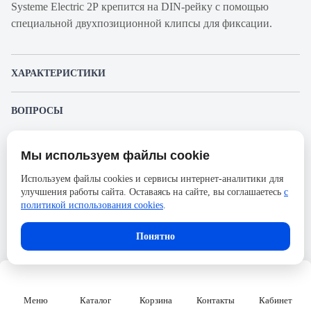
Systeme Electric 2Р крепится на DIN-рейку с помощью
специальной двухпозиционной клипсы для фиксации.
ХАРАКТЕРИСТИКИ
Артикул производителя
C9F34216
ВОПРОСЫ
Продукт
Автоматический
К этому товару еще никто не задал вопрос. Будьте первым!
выключатель
Мы используем файлы cookie
Представленные изображения и характеристики могут отличаться от реального
Производитель
Systeme Electric
Задать вопрос о товаре
внешнего вида товара. Комплектация также может быть изменена производителем
Используем файлы cookies и сервисы интернет-аналитики для
без предварительного уведомления. Компания АйДистрибьют не несёт
Серия
City9 Set
улучшения работы сайта. Оставаясь на сайте, вы соглашаетесь
с
ответственности в случае не соответствия текущей модели товаров фотографиям,
Пожалуйста,
авторизуйтесь
, чтобы иметь
размещённым в карточке товара.
политикой использования cookies
.
Номинальный ток
16А
возможность оставлять вопросы.
Напряжение, В
230
Понятно
Количество полюсов
2
Сечение проводника жесткого,
25
мм2
Меню
Каталог
Корзина
Контакты
Кабинет