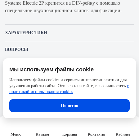
Systeme Electric 2Р крепится на DIN-рейку с помощью
специальной двухпозиционной клипсы для фиксации.
ХАРАКТЕРИСТИКИ
Артикул производителя
C9F34220
ВОПРОСЫ
Продукт
Автоматический
К этому товару еще никто не задал вопрос. Будьте первым!
выключатель
Мы используем файлы cookie
Представленные изображения и характеристики могут отличаться от реального
Производитель
Systeme Electric
Задать вопрос о товаре
внешнего вида товара. Комплектация также может быть изменена производителем
Используем файлы cookies и сервисы интернет-аналитики для
без предварительного уведомления. Компания АйДистрибьют не несёт
Серия
City9 Set
улучшения работы сайта. Оставаясь на сайте, вы соглашаетесь
с
ответственности в случае не соответствия текущей модели товаров фотографиям,
Пожалуйста,
авторизуйтесь
, чтобы иметь
размещённым в карточке товара.
политикой использования cookies
.
Номинальный ток
20А
возможность оставлять вопросы.
Напряжение, В
230
Понятно
Количество полюсов
2
Сечение проводника жесткого,
25
мм2
Меню
Каталог
Корзина
Контакты
Кабинет