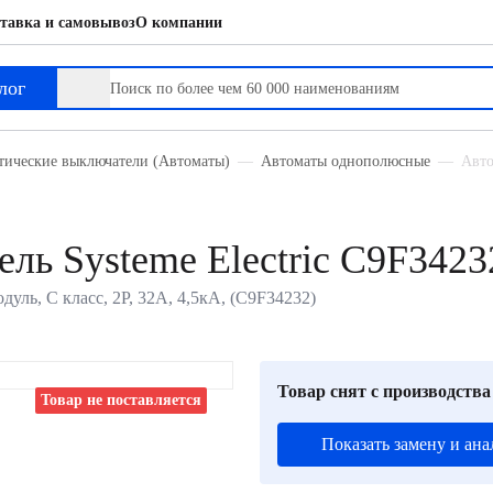
тавка и самовывоз
О компании
лог
тические выключатели (Автоматы)
Автоматы однополюсные
Авто
ль Systeme Electric C9F3423
дуль, C класс, 2P, 32А, 4,5кА, (C9F34232)
Товар снят с производства
Товар не поставляется
Показать замену и ана