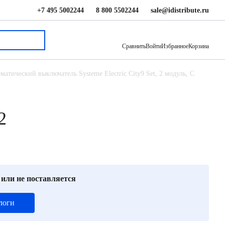
+7 495 5002244
8 800 5502244
sale@idistribute.ru
1 033 ₽
В корзину
Сравнить
Войти
Избранное
Корзина
матический выключатель Systeme Electric City9 Set, 2 модуль, C
2
 или не поставляется
логи