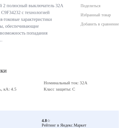
й 2 полюсный выключатель 32А
Поделиться
et C9F34232 с технологией
Избранный товар
я-токовые характеристики
Добавить в сравнение
мы, обеспечивающие
евозможность попадания
в…
ики
Номинальный ток: 32А
 кА: 4.5
Класс защиты: C
4.8
☆
Рейтинг в Яндекс.Маркет