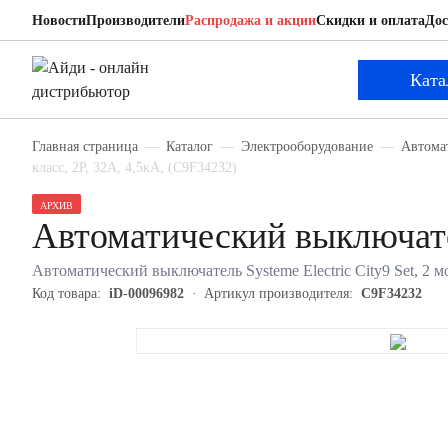
Новости
Производители
Распродажа и акции
Скидки и оплата
Дос
Systeme Electric C9F34232
Автоматический выключатель
Ката
Главная страница
Каталог
Электрооборудование
Автома
класс, 2P, 32А, 4,5кА, (C9F34232)
АРХИВ
Автоматический выключате
Автоматический выключатель Systeme Electric City9 Set, 2 мо
Код товара:
iD-00096982
Артикул производителя:
C9F34232