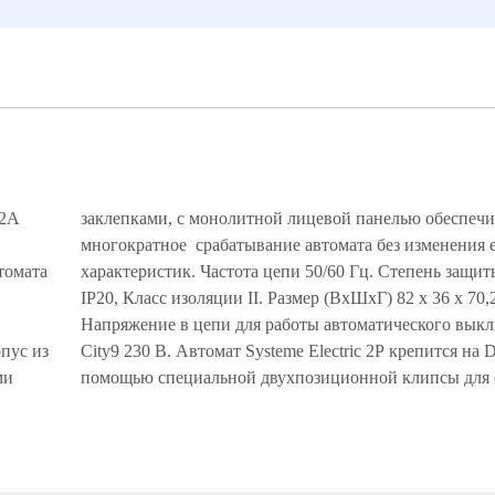
32А
ает
томата
томата
пус из
рейку с
ми
помощью специальной двухпозиционной клипсы для 