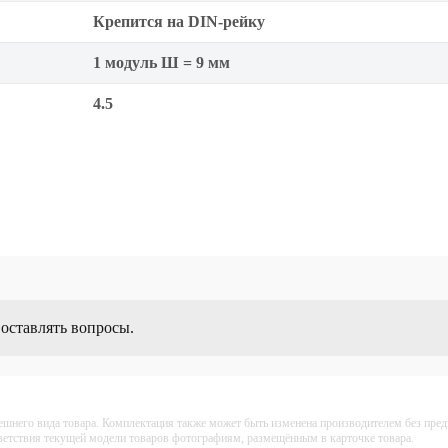
Крепится на DIN-рейку
1 модуль Ш = 9 мм
4.5
 оставлять вопросы.
ешнего вида товара. Комплектация также может быть изменена производителем без пре
тветствия текущей модели товаров фотографиям, размещённым в карточке товара.