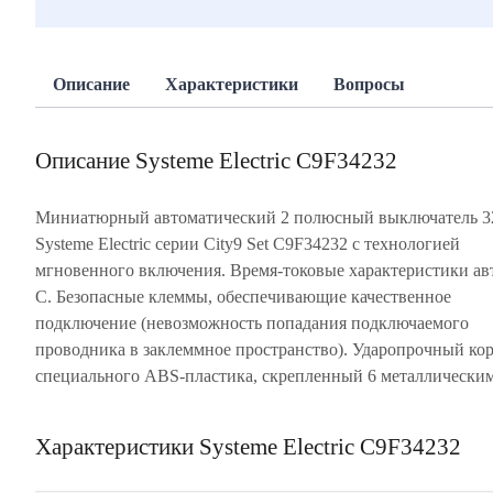
Описание
Характеристики
Вопросы
Описание Systeme Electric C9F34232
Миниатюрный автоматический 2 полюсный выключатель 
заклепками, с монолитной лицевой панелью обеспечив
Systeme Electric серии City9 Set C9F34232 с технологией
многократное срабатывание автомата без изменения его
мгновенного включения. Время-токовые характеристики ав
характеристик. Частота цепи 50/60 Гц. Степень защиты ав
C. Безопасные клеммы, обеспечивающие качественное
IP20, Класс изоляции II. Размер (ВхШхГ) 82 х 36 х 70,2 мм.
подключение (невозможность попадания подключаемого
Напряжение в цепи для работы автоматического выключателя
проводника в заклеммное пространство). Ударопрочный кор
City9 230 В. Автомат Systeme Electric 2Р крепится на DIN-
специального ABS-пластика, скрепленный 6 металлически
Характеристики Systeme Electric C9F34232