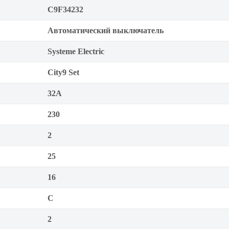
C9F34232
Автоматический выключатель
Systeme Electric
City9 Set
32А
230
2
25
16
C
2