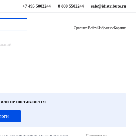
+7 495 5002244
8 800 5502244
sale@idistribute.ru
2 470 ₽
В корзину
Сравнить
Войти
Избранное
Корзина
альный
 или не поставляется
логи
ны в соответствии со стандартом
Поделиться