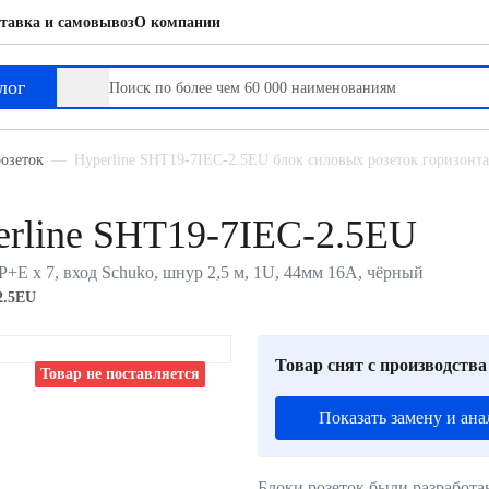
тавка и самовывоз
О компании
лог
озеток
Hyperline SHT19-7IEC-2.5EU блок силовых розеток горизонт
erline SHT19-7IEC-2.5EU
P+E х 7, вход Schuko, шнур 2,5 м, 1U, 44мм 16А, чёрный
2.5EU
Товар снят с производства
Товар не поставляется
Показать замену и ана
Блоки розеток были разработа