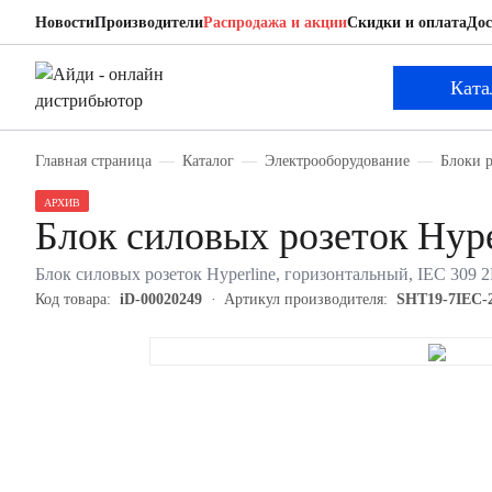
Новости
Производители
Распродажа и акции
Скидки и оплата
Дос
Hyperline SHT19-7IEC-2.5EU
Блок силовых розеток
Ката
Главная страница
Каталог
Электрооборудование
Блоки р
АРХИВ
Блок силовых розеток Hyp
Блок силовых розеток Hyperline, горизонтальный, IEC 309 2
Код товара:
iD-00020249
Артикул производителя:
SHT19-7IEC-