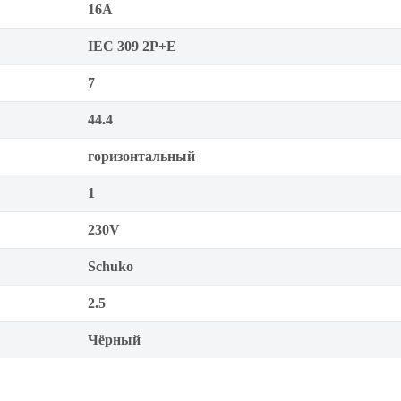
16А
IEC 309 2P+E
7
44.4
горизонтальный
1
230V
Schuko
2.5
Чёрный