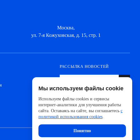
Москва,
ул. 7-я Кожуховская, д. 15, стр. 1
РАССЫЛКА НОВОСТЕЙ
я
Мы используем файлы cookie
Оформите подписку, чтобы быть в курсе
новинок от ведущих производителей и
Используем файлы cookies и сервисы
новостей АйДистрибьют
интернет-аналитики для улучшения работы
сайта. Оставаясь на сайте, вы соглашаетесь
с
политикой использования cookies
.
Понятно
Сделано с 🧠 в
UNITEDCODERS