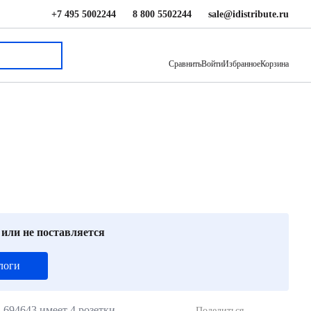
+7 495 5002244
8 800 5502244
sale@idistribute.ru
3 130 ₽
В корзину
Сравнить
Войти
Избранное
Корзина
 или не поставляется
логи
 694643 имеет 4 розетки
Поделиться