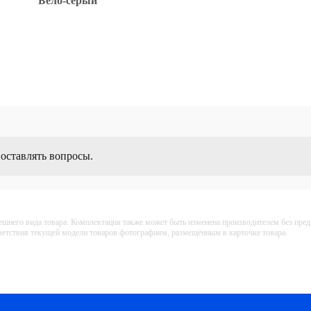
Бело-серый
 оставлять вопросы.
ешнего вида товара. Комплектация также может быть изменена производителем без пре
тветствия текущей модели товаров фотографиям, размещённым в карточке товара.