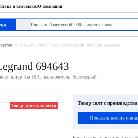
тавка и самовывоз
О компании
лог
озеток
Legrand 694643 блок розеток (pdu) basic универсальн.
Legrand 694643
chuko, шнур 3 м 16А, выключатель, бело-серый
Товар снят с производства
Товар не поставляется
Показать замену и ана
Блок силовых розеток Legrand