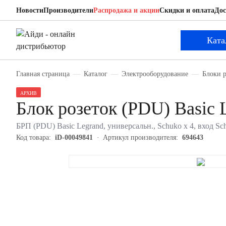
Новости
Производители
Распродажа и акции
Скидки и оплата
Дос
Legrand 694643
Блок розеток (PDU) Basic
Ката
Главная страница
Каталог
Электрооборудование
Блоки р
АРХИВ
Блок розеток (PDU) Basic 
БРП (PDU) Basic Legrand, универсальн., Schuko х 4, вход S
Код товара:
iD-00049841
Артикул производителя:
694643