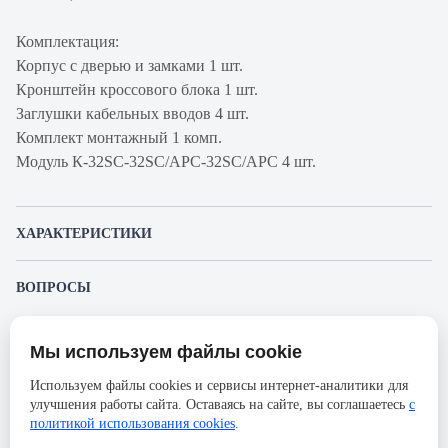
Комплектация:
Корпус с дверью и замками 1 шт.
Кронштейн кроссового блока 1 шт.
Заглушки кабельных вводов 4 шт.
Комплект монтажный 1 комп.
Модуль К-32SC-32SC/APC-32SC/APC 4 шт.
ХАРАКТЕРИСТИКИ
Артикул производителя
130411-00371
ВОПРОСЫ
Продукт
Бокс оптический
К этому товару еще никто не задал вопрос. Будьте первым!
Производитель
Связьстройдеталь
Мы используем файлы cookie
Представленные изображения и характеристики могут отличаться от реального
Задать вопрос о товаре
Серия
ШКОН-К-128(4)
внешнего вида товара. Комплектация также может быть изменена производителем
Используем файлы cookies и сервисы интернет-аналитики для
без предварительного уведомления. Компания АйДистрибьют не несёт
Ширина, мм
402
улучшения работы сайта. Оставаясь на сайте, вы соглашаетесь
с
ответственности в случае не соответствия текущей модели товаров фотографиям,
Пожалуйста,
авторизуйтесь
, чтобы иметь
размещённым в карточке товара.
политикой использования cookies
.
возможность оставлять вопросы.
Высота, мм
387