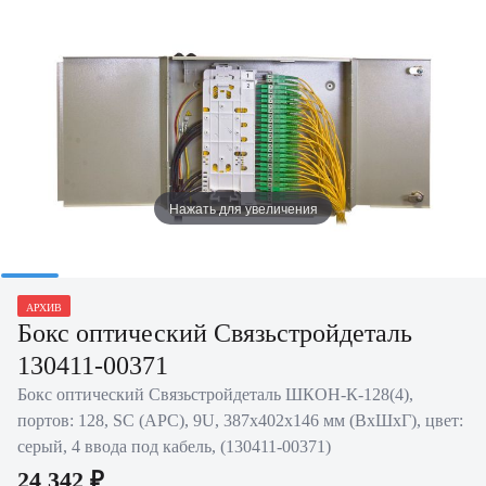
Нажать для увеличения
АРХИВ
Бокс оптический Связьстройдеталь
130411-00371
Бокс оптический Связьстройдеталь ШКОН-К-128(4),
портов: 128, SC (APC), 9U, 387х402х146 мм (ВхШхГ), цвет:
серый, 4 ввода под кабель, (130411-00371)
24 342 ₽