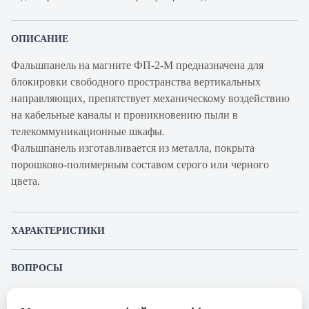
ОПИСАНИЕ
Фальшпанель на магните ФП-2-М предназначена для
блокировки свободного пространства вертикальных
направляющих, препятствует механическому воздействию
на кабельные каналы и проникновению пыли в
телекоммуникационные шкафы.
Фальшпанель изготавливается из металла, покрыта
порошково-полимерным составом серого или черного
цвета.
ХАРАКТЕРИСТИКИ
Артикул производителя
ФП-2-М
ВОПРОСЫ
Продукт
Фальш-панель
К этому товару еще никто не задал вопрос. Будьте первым!
Производитель
ЦМО