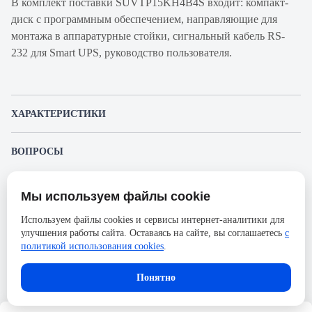
В комплект поставки SUVTP15KH4B4S входит: компакт-
диск с программным обеспечением, направляющие для
монтажа в аппаратурные стойки, сигнальный кабель RS-
232 для Smart UPS, руководство пользователя.
ХАРАКТЕРИСТИКИ
Артикул
SUVTP15KH4B4S
ВОПРОСЫ
производителя
К этому товару еще никто не задал вопрос. Будьте первым!
Продукт
ИБП
Мы используем файлы cookie
Представленные изображения и характеристики могут отличаться от реального
Производитель
APC
Задать вопрос о товаре
внешнего вида товара. Комплектация также может быть изменена производителем
Используем файлы cookies и сервисы интернет-аналитики для
без предварительного уведомления. Компания АйДистрибьют не несёт
Серия
Smart UPS VT
улучшения работы сайта. Оставаясь на сайте, вы соглашаетесь
с
ответственности в случае не соответствия текущей модели товаров фотографиям,
Пожалуйста,
авторизуйтесь
, чтобы иметь
размещённым в карточке товара.
политикой использования cookies
.
Ширина, мм
559
возможность оставлять вопросы.
Высота, мм
1499
Понятно
Количество фаз
3Ф