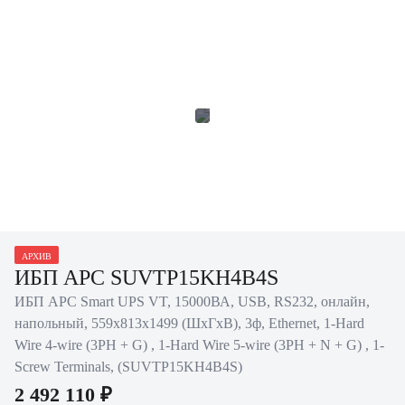
АРХИВ
ИБП APC SUVTP15KH4B4S
ИБП APC Smart UPS VT, 15000ВА, USB, RS232, онлайн,
напольный, 559х813х1499 (ШхГхВ), 3ф, Ethernet, 1-Hard
Wire 4-wire (3PH + G) , 1-Hard Wire 5-wire (3PH + N + G) , 1-
Screw Terminals, (SUVTP15KH4B4S)
2 492 110 ₽