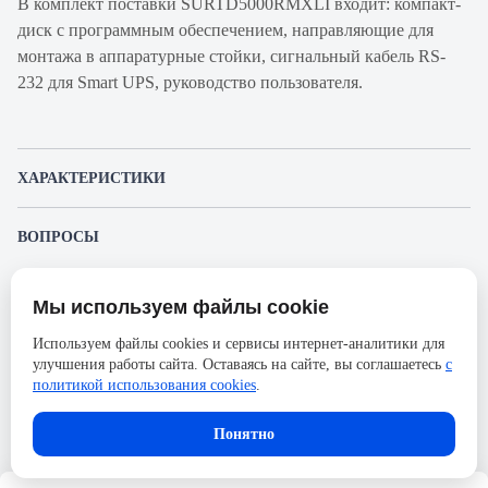
В комплект поставки SURTD5000RMXLI входит: компакт-
диск с программным обеспечением, направляющие для
монтажа в аппаратурные стойки, сигнальный кабель RS-
232 для Smart UPS, руководство пользователя.
ХАРАКТЕРИСТИКИ
Артикул производителя
SURTD5000RMXLI
ВОПРОСЫ
Продукт
ИБП
К этому товару еще никто не задал вопрос. Будьте первым!
Производитель
APC
Мы используем файлы cookie
Представленные изображения и характеристики могут отличаться от реального
Задать вопрос о товаре
Серия
Smart-UPS On-Line
внешнего вида товара. Комплектация также может быть изменена производителем
Используем файлы cookies и сервисы интернет-аналитики для
без предварительного уведомления. Компания АйДистрибьют не несёт
Ширина, мм
432
улучшения работы сайта. Оставаясь на сайте, вы соглашаетесь
с
ответственности в случае не соответствия текущей модели товаров фотографиям,
Пожалуйста,
авторизуйтесь
, чтобы иметь
размещённым в карточке товара.
политикой использования cookies
.
возможность оставлять вопросы.
Высота, мм
130
Количество фаз
1Ф
Понятно
Глубина, мм
660