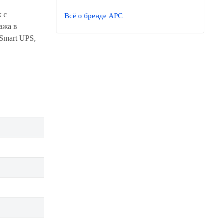
 с
Всё о бренде APC
ажа в
Smart UPS,