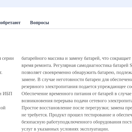
иобретают
Вопросы
 серии
реднее
т.
ю
ти ИБП
лучае
ной
еля
услуг в указанных условиях эксплуатации.