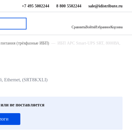
+7 495 5002244
8 800 5502244
sale@idistribute.ru
849 770 ₽
В корзину
Сравнить
Войти
Избранное
Корзина
 питания (трёхфазные ИБП)
ИБП APC Smart-UPS SRT, 8000ВА,
, Ethernet, (SRT8KXLI)
 или не поставляется
логи