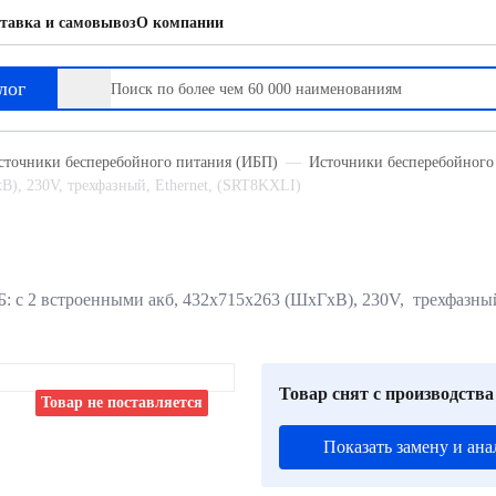
тавка и самовывоз
О компании
лог
сточники бесперебойного питания (ИБП)
Источники бесперебойного
В), 230V, трехфазный, Ethernet, (SRT8KXLI)
 с 2 встроенными акб, 432х715х263 (ШхГхВ), 230V, трехфазный
Товар снят с производства
Товар не поставляется
Показать замену и ана