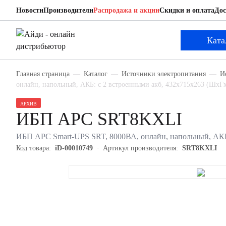
Новости
Производители
Распродажа и акции
Скидки и оплата
Дос
APC SRT8KXLI
ИБП
Ката
Главная страница
Каталог
Источники электропитания
И
онлайн, напольный, АКБ: с 2 встроенными акб, 432х715х263 (ШхГх
АРХИВ
ИБП APC SRT8KXLI
ИБП APC Smart-UPS SRT, 8000ВА, онлайн, напольный, АКБ:
Код товара:
iD-00010749
Артикул производителя:
SRT8KXLI