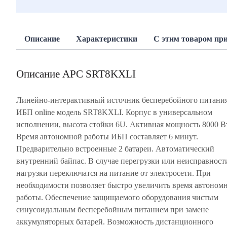
Описание
Характеристики
С этим товаром пр
Описание APC SRT8KXLI
Линейно-интерактивный источник бесперебойного питания
батарейного массива и замену батарей, что сокращает с
ИБП online модель SRT8KXLI. Корпус в универсальном
время ремонта. Регулярная самодиагностика батарей SRT8KXLI
исполнении, высота стойки 6U. Активная мощность 8000 В
позволяет своевременно обнаружить батарею, подлежащу
Время автономной работы ИБП составляет 6 минут.
замене. В случае неготовности батареи для обеспечения
Предварительно встроенные 2 батареи. Автоматический
резервного электропитания подается упреждающее сообщение.
внутренний байпас. В случае перегрузки или неисправнос
Обеспечение временного питания от батарей в с
нагрузки переключатся на питание от электросети. При
возникновения перерыва подачи сетевого электропитания.
необходимости позволяет быстро увеличить время автоном
Простое восстановление после перегрузки; замена предохранит
работы. Обеспечение защищаемого оборудования чистым
не требуется. Продукт прошел тестирование и обеспечивает
синусоидальным бесперебойным питанием при замене
безопасную работуподключенного оборудования поставщика
аккумуляторных батарей. Возможность дистанционного