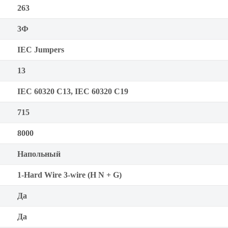
263
3Ф
IEC Jumpers
13
IEC 60320 С13, IEC 60320 С19
715
8000
Напольный
1-Hard Wire 3-wire (H N + G)
Да
Да