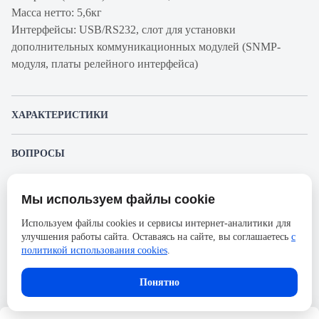
Масса нетто: 5,6кг
Интерфейсы: USB/RS232, слот для установки
дополнительных коммуникационных модулей (SNMP-
модуля, платы релейного интерфейса)
ХАРАКТЕРИСТИКИ
Артикул производителя
SKAT-UPS 1000-RACK-ON P3
ВОПРОСЫ
Продукт
ИБП
К этому товару еще никто не задал вопрос. Будьте первым!
Производитель
Бастион
Мы используем файлы cookie
Представленные изображения и характеристики могут отличаться от реального
Задать вопрос о товаре
Ширина, мм
40
внешнего вида товара. Комплектация также может быть изменена производителем
Используем файлы cookies и сервисы интернет-аналитики для
без предварительного уведомления. Компания АйДистрибьют не несёт
Высота, мм
86.5
улучшения работы сайта. Оставаясь на сайте, вы соглашаетесь
с
ответственности в случае не соответствия текущей модели товаров фотографиям,
Пожалуйста,
авторизуйтесь
, чтобы иметь
размещённым в карточке товара.
политикой использования cookies
.
возможность оставлять вопросы.
Количество фаз
1Ф
В корзину
Тип выходного разъема
Schuko
Понятно
Количество розеток
2