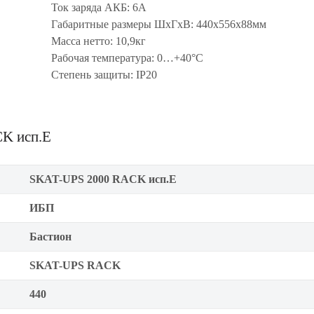
Ток заряда АКБ: 6А
Габаритные размеры ШхГхВ: 440х556х88мм
Масса нетто: 10,9кг
Рабочая температура: 0…+40°С
Степень защиты: IP20
CK исп.E
SKAT-UPS 2000 RACK исп.E
ИБП
Бастион
SKAT-UPS RACK
440