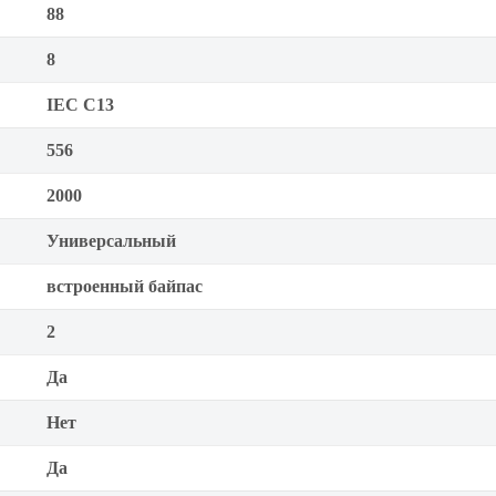
88
8
IEC С13
556
2000
Универсальный
встроенный байпас
2
Да
Нет
Да