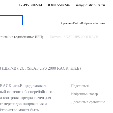
+7 495 5002244
8 800 5502244
sale@idistribute.ru
72 255 ₽
В корзину
Сравнить
Войти
Избранное
Корзина
 питания (однофазные ИБП)
Бастион SKAT-UPS 2000 RACK
88 (ШхГхВ), 2U, (SKAT-UPS 2000 RACK исп.E)
RACK исп.E представляет
Поделиться
ный источник бесперебойного
Избранный товар
 контроля, предназначен для
Добавить в сравнение
от перепадов напряжения и
Устройство может быть