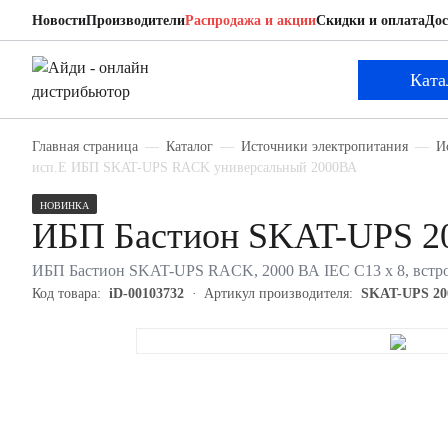
Новости
Производители
Распродажа и акции
Скидки и оплата
Дос
Бастион SKAT-UPS 2000 RACK исп.E
ИБП
Ката
Главная страница
Каталог
Источники электропитания
И
исп.E ИБП SKAT-UPS RACK универсальный 2000ВА
НОВИНКА
ИБП Бастион SKAT-UPS 2
ИБП Бастион SKAT-UPS RACK, 2000 ВА IEC С13 х 8, встро
Код товара:
iD-00103732
Артикул производителя:
SKAT-UPS 20