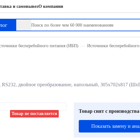
тавка и самовывоз
О компании
лог
сточники бесперебойного питания (ИБП)
Источники бесперебойного
 RS232, двойное преобразование, напольный, 305х702х817 (ШхГхВ
Товар снят с производства
Товар не поставляется
Показать замену и ана