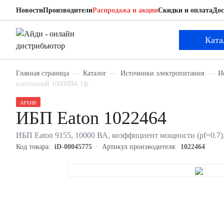
Новости
Производители
Распродажа и акции
Скидки и оплата
Дос
Eaton 1022464
ИБП
Ката
Главная страница
Каталог
Источники электропитания
И
напольный 10000ВА 1ф
АРХИВ
ИБП Eaton 1022464
ИБП Eaton 9155, 10000 ВА, коэффициент мощности (pf=0.7),
Код товара:
iD-00045775
Артикул производителя:
1022464