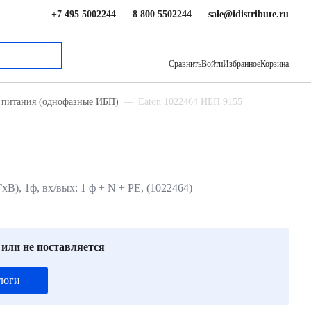
+7 495 5002244
8 800 5502244
sale@idistribute.ru
336 425 ₽
В корзину
Сравнить
Войти
Избранное
Корзина
 питания (однофазные ИБП)
Eaton 1022464 ИБП 9155
), 1ф, вх/вых: 1 ф + N + PE, (1022464)
 или не поставляется
логи