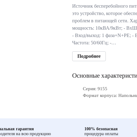
Источник бесперебойного пита
это устройство, которое обес
проблем в питающей сети. Хар
мощность: 10кВА/9кВт; - ВхШх
- Вход/выход: 1 фаза+N+PE; - 
Частота: 50/60Гц; -…
Подробнее
Основные характерист
Серия: 9155
Формат корпуса: Напольн
альная гарантия
100% безопасная
одителя на всю продукцию
процедура оплаты