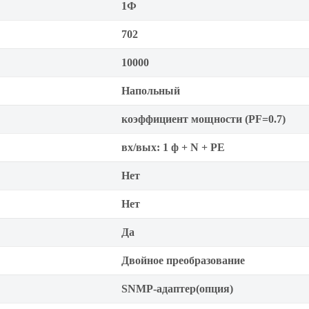
1Ф
702
10000
Напольный
коэффициент мощности (PF=0.7)
вх/вых: 1 ф + N + PE
Нет
Нет
Да
Двойное преобразование
SNMP-адаптер(опция)