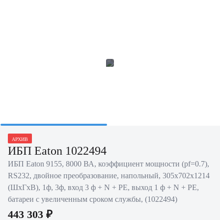
АРХИВ
ИБП Eaton 1022494
ИБП Eaton 9155, 8000 ВА, коэффициент мощности (pf=0.7),
RS232, двойное преобразование, напольный, 305х702х1214
(ШхГхВ), 1ф, 3ф, вход 3 ф + N + PE, выход 1 ф + N + PE,
батареи с увеличенным сроком службы, (1022494)
443 303 ₽