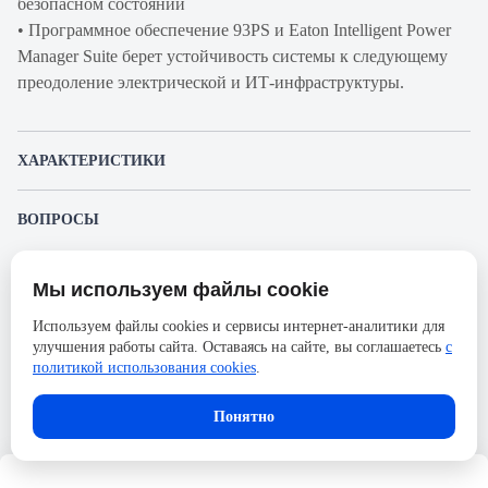
безопасном состоянии
• Программное обеспечение 93PS и Eaton Intelligent Power
Manager Suite берет устойчивость системы к следующему
преодоление электрической и ИТ-инфраструктуры.
ХАРАКТЕРИСТИКИ
Артикул производителя
BC02AC206A01000000
ВОПРОСЫ
Продукт
ИБП
К этому товару еще никто не задал вопрос. Будьте первым!
Производитель
Eaton
Мы используем файлы cookie
Представленные изображения и характеристики могут отличаться от реального
Задать вопрос о товаре
Серия
93PS
внешнего вида товара. Комплектация также может быть изменена производителем
Используем файлы cookies и сервисы интернет-аналитики для
без предварительного уведомления. Компания АйДистрибьют не несёт
Время автономной работы под
13
улучшения работы сайта. Оставаясь на сайте, вы соглашаетесь
с
ответственности в случае не соответствия текущей модели товаров фотографиям,
Пожалуйста,
авторизуйтесь
, чтобы иметь
размещённым в карточке товара.
политикой использования cookies
.
нагрузкой, мин.
возможность оставлять вопросы.
Ширина, мм
480
Понятно
Высота, мм
1750
Количество фаз
3Ф