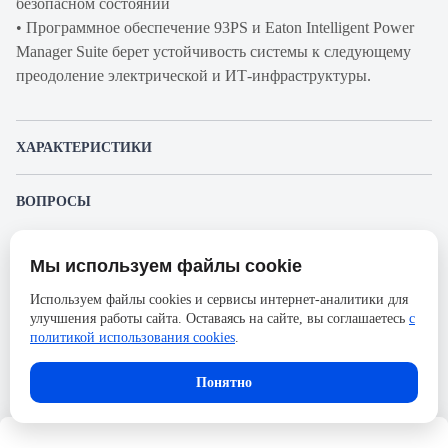
безопасном состоянии
• Программное обеспечение 93PS и Eaton Intelligent Power
Manager Suite берет устойчивость системы к следующему
преодоление электрической и ИТ-инфраструктуры.
ХАРАКТЕРИСТИКИ
Артикул производителя
BC02AC306A01000000
ВОПРОСЫ
Продукт
ИБП
К этому товару еще никто не задал вопрос. Будьте первым!
Производитель
Eaton
Мы используем файлы cookie
Представленные изображения и характеристики могут отличаться от реального
Задать вопрос о товаре
Серия
93PS
внешнего вида товара. Комплектация также может быть изменена производителем
Используем файлы cookies и сервисы интернет-аналитики для
без предварительного уведомления. Компания АйДистрибьют не несёт
Время автономной работы под
13
улучшения работы сайта. Оставаясь на сайте, вы соглашаетесь
с
ответственности в случае не соответствия текущей модели товаров фотографиям,
Пожалуйста,
авторизуйтесь
, чтобы иметь
размещённым в карточке товара.
политикой использования cookies
.
нагрузкой, мин.
возможность оставлять вопросы.
Ширина, мм
480
Понятно
Высота, мм
1750
Количество фаз
3Ф