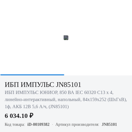
ИБП ИМПУЛЬС JN85101
ИБП ИМПУЛЬС ЮНИОР, 850 ВА IEC 60320 C13 х 4,
линейно-интерактивный, напольный, 84х159х252 (ШхГхВ),
1ф, АКБ 12В 5,6 А/ч, (JN85101)
6 034.10 ₽
Код товара:
iD-00109382
Артикул производителя:
JN85101