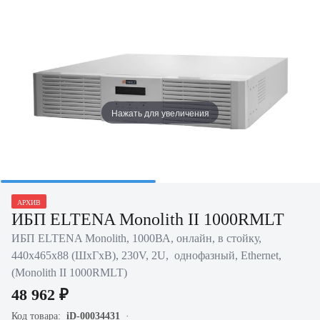
Нажать для увеличения
АРХИВ
ИБП ELTENA Monolith II 1000RMLT
ИБП ELTENA Monolith, 1000ВА, онлайн, в стойку,
440х465х88 (ШхГхВ), 230V, 2U, однофазный, Ethernet,
(Monolith II 1000RMLT)
48 962 ₽
Код товара:
iD-00034431