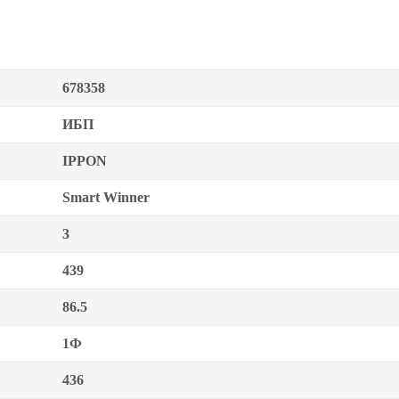
678358
ИБП
IPPON
Smart Winner
3
439
86.5
1Ф
436