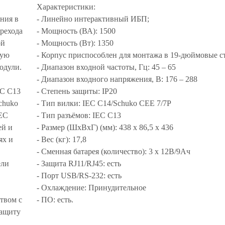
Характеристики:
ния в
- Линейно интерактивный ИБП;
ерехода
- Мощность (ВА): 1500
ой
- Мощность (Вт): 1350
кую
- Корпус приспособлен для монтажа в 19-дюймовые с
одули.
- Диапазон входной частоты, Гц: 45 – 65
- Диапазон входного напряжения, В: 176 – 288
EC C13
- Степень защиты: IP20
Schuko
- Тип вилки: IEC C14/Schuko CEE 7/7P
IEC
- Тип разъёмов: IEC C13
ей и
- Размер (ШxВxГ) (мм): 438 х 86,5 x 436
ях и
- Вес (кг): 17,8
- Сменная батарея (количество): 3 х 12В/9Ач
ели
- Защита RJ11/RJ45: есть
- Порт USB/RS-232: есть
- Охлаждение: Принудительное
твом с
- ПО: есть.
защиту