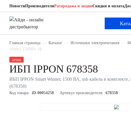
Новости
Производители
Распродажа и акции
Скидки и оплата
Дос
IPPON 678358
ИБП
Ката
Главная страница
Каталог
Источники электропитания
И
стойку 1500ВА 1ф
АРХИВ
ИБП IPPON 678358
ИБП IPPON Smart Winner, 1500 ВА, usb кабель в комплекте, r
(678358)
Код товара:
iD-00054258
Артикул производителя:
678358