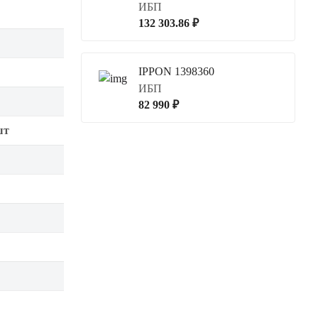
ИБП
132 303.86 ₽
IPPON 1398360
ИБП
82 990 ₽
шт