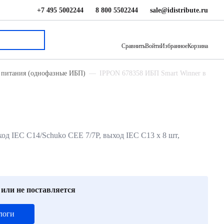
+7 495 5002244
8 800 5502244
sale@idistribute.ru
27 910 ₽
В корзину
Сравнить
Войти
Избранное
Корзина
 питания (однофазные ИБП)
IPPON 678358 ИБП Smart Winner в
вход IEC C14/Schuko CEE 7/7P, выход IEC C13 х 8 шт,
 или не поставляется
логи