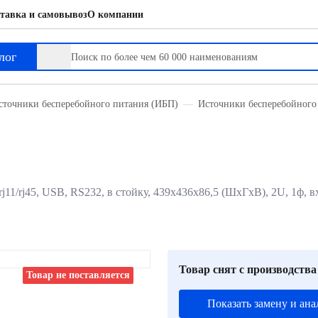
тавка и самовывоз
О компании
лог
сточники бесперебойного питания (ИБП)
Источники бесперебойного
j11/rj45, USB, RS232, в стойку, 439х436х86,5 (ШхГхВ), 2U, 1ф, 
Товар снят с производства
Товар не поставляется
Показать замену и ана