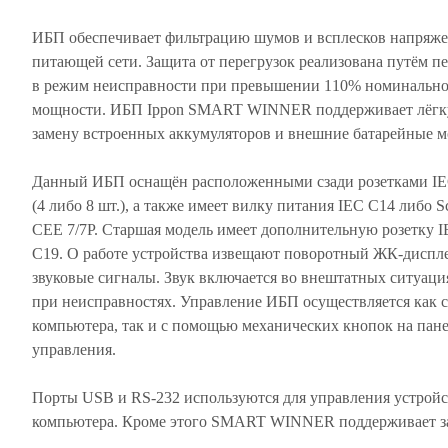
ИБП обеспечивает фильтрацию шумов и всплесков напряже
питающей сети. Защита от перегрузок реализована путём п
в режим неисправности при превышении 110% номинальн
мощности. ИБП Ippon SMART WINNER поддерживает лёг
замену встроенных аккумуляторов и внешние батарейные м
Данный ИБП оснащён расположенными сзади розетками I
(4 либо 8 шт.), а также имеет вилку питания IEC C14 либо 
CEE 7/7P. Старшая модель имеет дополнительную розетку 
C19. О работе устройства извещают поворотный ЖК-диспл
звуковые сигналы. Звук включается во внештатных ситуаци
при неисправностях. Управление ИБП осуществляется как с
компьютера, так и с помощью механических кнопок на пан
управления.
Порты USB и RS-232 используются для управления устройс
компьютера. Кроме этого SMART WINNER поддерживает 