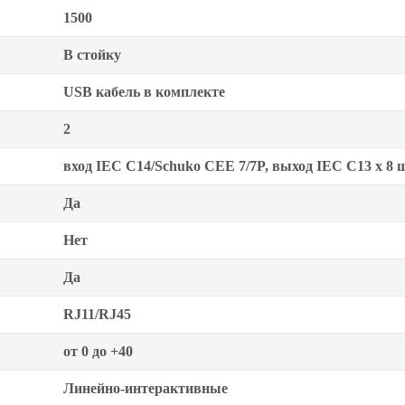
1500
В стойку
USB кабель в комплекте
2
вход IEC C14/Schuko CEE 7/7P, выход IEC C13 х 8 
Да
Нет
Да
RJ11/RJ45
от 0 до +40
Линейно-интерактивные