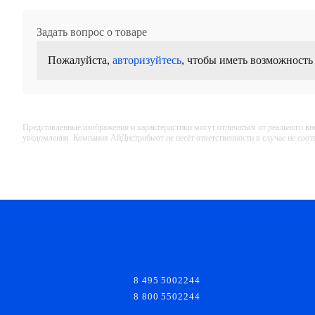
Задать вопрос о товаре
Пожалуйста,
авторизуйтесь
, чтобы иметь возможность
Представленные изображения и характеристики могут отличаться от реального вн
уведомления. Компания АйДистрибьют не несёт ответственности в случае не соо
8 495 5002244
8 800 5502244