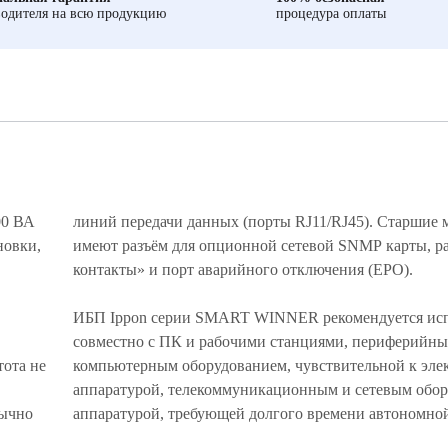
одителя на всю продукцию
процедура оплаты
00 ВА
линий передачи данных (порты RJ11/RJ45). Старшие 
новки,
имеют разъём для опционной сетевой SNMP карты, ра
контакты» и порт аварийного отключения (EPO).
ИБП Ippon серии SMART WINNER рекомендуется исп
совместно с ПК и рабочими станциями, периферийн
тота не
компьютерным оборудованием, чувствительной к эл
аппаратурой, телекоммуникационным и сетевым обор
бычно
аппаратурой, требующей долгого времени автономной