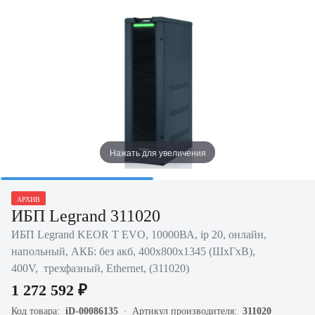
Нажать для увеличения
АРХИВ
ИБП Legrand 311020
ИБП Legrand KEOR T EVO, 10000ВА, ip 20, онлайн,
напольный, АКБ: без акб, 400х800х1345 (ШхГхВ),
400V, трехфазный, Ethernet, (311020)
1 272 592 ₽
Код товара:
iD-00086135
Артикул производителя:
311020