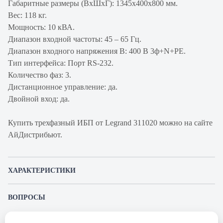
Габаритные размеры (ВхШхГ): 1345х400х800 мм.
Вес: 118 кг.
Мощность: 10 кВА.
Диапазон входной частоты: 45 – 65 Гц.
Диапазон входного напряжения В: 400 В 3ф+N+PE.
Тип интерфейса: Порт RS-232.
Количество фаз: 3.
Дистанционное управление: да.
Двойной вход: да.
Купить трехфазный ИБП от Legrand 311020 можно на сайте
АйДистрибьют.
ХАРАКТЕРИСТИКИ
Артикул производителя
311020
ВОПРОСЫ
Продукт
ИБП
К этому товару еще никто не задал вопрос. Будьте первым!