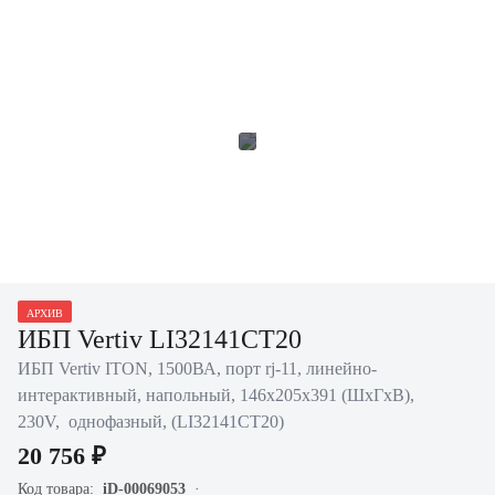
АРХИВ
ИБП Vertiv LI32141CT20
ИБП Vertiv ITON, 1500ВА, порт rj-11, линейно-
интерактивный, напольный, 146х205х391 (ШхГхВ),
230V, однофазный, (LI32141CT20)
20 756 ₽
Код товара:
iD-00069053