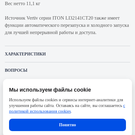
Вес нетто 11,1 кг
Источник Vertiv серии ITON LI32141CT20 также имеет
функции автоматического перезапуска и холодного запуска
для лучшей непрерывной работы и доступа.
ХАРАКТЕРИСТИКИ
Артикул производителя
LI32141CT20
ВОПРОСЫ
Продукт
ИБП
К этому товару еще никто не задал вопрос. Будьте первым!
Производитель
Vertiv
Мы используем файлы cookie
Представленные изображения и характеристики могут отличаться от реального
Задать вопрос о товаре
Серия
ITON
внешнего вида товара. Комплектация также может быть изменена производителем
Используем файлы cookies и сервисы интернет-аналитики для
без предварительного уведомления. Компания АйДистрибьют не несёт
Ширина, мм
146
улучшения работы сайта. Оставаясь на сайте, вы соглашаетесь
с
ответственности в случае не соответствия текущей модели товаров фотографиям,
Пожалуйста,
авторизуйтесь
, чтобы иметь
размещённым в карточке товара.
политикой использования cookies
.
возможность оставлять вопросы.
Высота, мм
391
Количество фаз
1Ф
Понятно
Тип выходного разъема
IEC С13